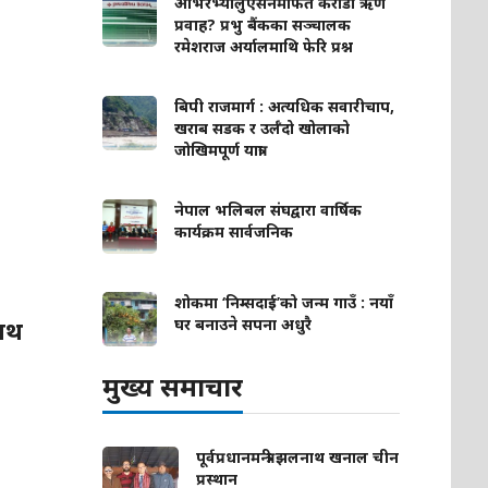
ओभरभ्यालुएसनमार्फत करोडौं ऋण
प्रवाह? प्रभु बैंकका सञ्चालक
रमेशराज अर्यालमाथि फेरि प्रश्न
बिपी राजमार्ग : अत्यधिक सवारीचाप,
खराब सडक र उर्लँदो खोलाको
जोखिमपूर्ण यात्रा
नेपाल भलिबल संघद्वारा वार्षिक
कार्यक्रम सार्वजनिक
शोकमा ‘निम्सदाई’को जन्म गाउँ : नयाँ
नाथ
घर बनाउने सपना अधुरै
मुख्य समाचार
पूर्वप्रधानमन्त्री झलनाथ खनाल चीन
प्रस्थान