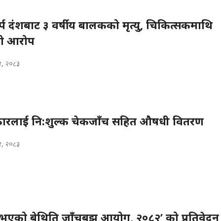
र्प दंशबाट ३ वर्षीय बालकको मृत्यु, चिकित्सकमाथि
ो आरोप
४, २०८३
त्रकारलाई नि:शुल्क चेकजाँच सहित औषधी वितरण
४, २०८३
भएको बेथिति जाँचबुझ आयोग, २०८२’ को प्रतिवेदन