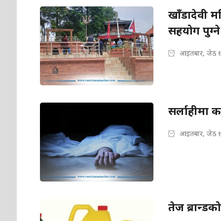
खाँडादेवी मन्
सहयोग पुग्ने
आइतबार, जेठ १
सर्लाहीमा कर
आइतबार, जेठ १
तेज ब्रान्ड