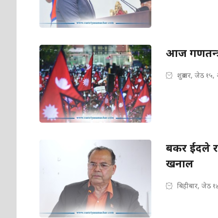
आज गणतन्त्
शुक्रबार, जेठ १५
बकर ईदले राष
खनाल
बिहीबार, जेठ १