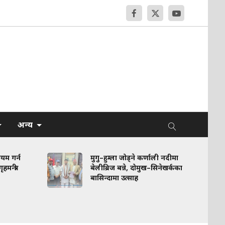
अन्य
गर्न
मुगु–हुम्ला जोड्ने कर्णाली नदीमा
्री
बेलीब्रिज बन्ने, दोमुख–सिनेखर्कका
बासिन्दामा उत्साह