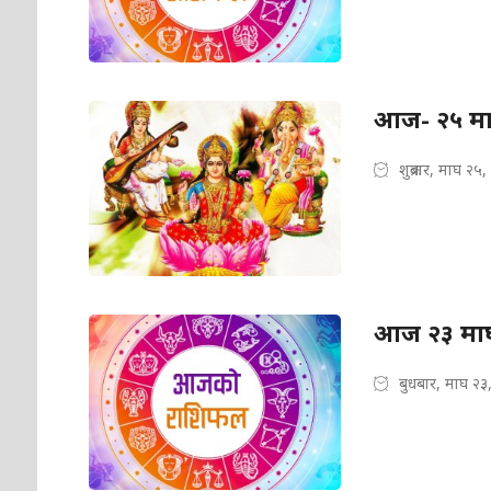
आज- २५ माघ
शुक्रबार, माघ २५
आज २३ माघ
बुधबार, माघ २३