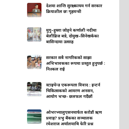
देशमा शान्ति सुरक्षा कायम गर्न सरकार
क्रियाशील छः गृहमन्त्री
मुगु–हुम्ला जोड्ने कर्णाली नदीमा
बेलीब्रिज बन्ने, दोमुख–सिनेखर्कका
बासिन्दामा उत्साह
सरकार सबै नागरिकको साझा
अभिभावकका रूपमा प्रस्तुत हुनुपर्छ :
निश्कल राई
स्टाइपेन्ड एकरूपता विवाद : इन्टर्न
चिकित्सकको आमरण अनसन,
आयोग भन्छ- छलफल गर्दैछौं
ओभरभ्यालुएसनमार्फत करोडौं ऋण
प्रवाह? प्रभु बैंकका सञ्चालक
रमेशराज अर्यालमाथि फेरि प्रश्न