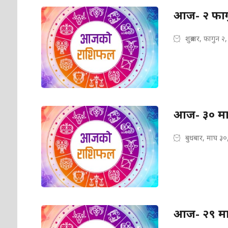
आज- २ फागु
शुक्रबार, फागुन २
आज- ३० मा
बुधबार, माघ ३०
आज- २९ मा