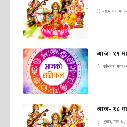
आइतबार, माघ 
आज- १९ मा
शनिबार, माघ १
आज- १८ माघ
शुक्रबार, माघ १८