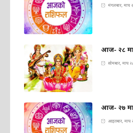
मंगलबार, माघ 
आज- २८ मा
सोमबार, माघ २
आज- २७ म
आइतबार, माघ 