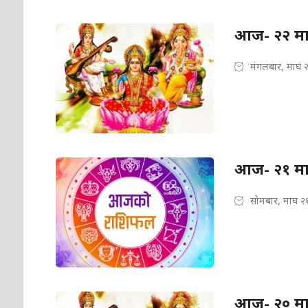
आज- २२ मा
मंगलबार, माघ 
आज- २१ मा
सोमबार, माघ २
आज- २० म