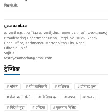
विक्रम के.सी.
मुख्य कार्यालय
काठमाडौं महानगरपालिका काठमाडौं, नेपाल व्यवस्थापक सम्पर्क (९८४२७६०७४५)
Broadcasting Department Nepal, Regd. No. 1075/075/76
Head Office, Kathmandu Metropolitan City, Nepal
Editor in Chief
Sujit KC
rastriyasamachar@gmail.com
ट्रेण्डिङ
# मौसम
# रवि लामिछाने
# राशिफल
# डोनाल्ड ट्रम्प
# केपी शर्मा ओली
# विनिमय दर
# राप्रपा
# रास्वपा
# विदेशी मुद्रा
# इन्डिया
# कुलमान घिसिङ