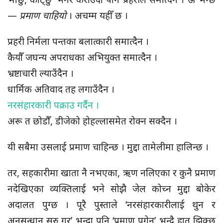
—
प्रमाण चाहियो
। अचम्म यहीँ छ ।
प्रहरी निर्मला पन्तका बलात्कारी समात्दैन ।
कैयौँ जघन्य अपराधका अभियुक्त समात्दैन ।
भ्रष्टाचारी ल्याउँदैन ।
धार्मिक अतिवाद तह लगाउँदैन ।
नरसंहारकारी पक्राउ गर्दैन ।
अरू त छोडौँ, डीजेको होहल्लासमेत रोक्न सक्दैन ।
यी सबैमा उसलाई प्रमाण चाहिन्छ । मुद्दा तामेलीमा हालिन्छ ।
तर, सहकारीमा खाता नै नभएका, ऋण नलिएका र कुनै प्रमाण
नदेखिएका व्यक्तिलाई भने सोझै जेल कोच्न मुद्दा बोकेर
अदालत पुग्छ । पूरै पुस्ताले ‘नरसंहारकारीलाई थुन र
अनुसन्धान सुरु गर’ भन्दा पनि ‘प्रमाण पुगेन’ भन्दै हात झिक्छ