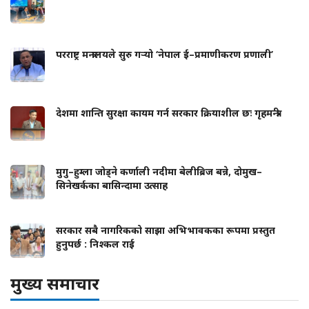
परराष्ट्र मन्त्रालयले सुरु गर्‍यो ‘नेपाल ई–प्रमाणीकरण प्रणाली’
देशमा शान्ति सुरक्षा कायम गर्न सरकार क्रियाशील छः गृहमन्त्री
मुगु–हुम्ला जोड्ने कर्णाली नदीमा बेलीब्रिज बन्ने, दोमुख–
सिनेखर्कका बासिन्दामा उत्साह
सरकार सबै नागरिकको साझा अभिभावकका रूपमा प्रस्तुत
हुनुपर्छ : निश्कल राई
मुख्य समाचार