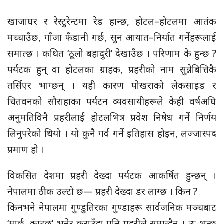
खाजाघर र रेस्टुरेन्टमा रेड हान्छ, होटल–होटलमा आतंक
मच्चाउँछ, गाँजा फँडानी गर्छ, सुन आयात–निर्यात गर्नेहरूलाई
समात्छ । कथित ‘ठूलो बहादुरी’ देखाउँछ । परिणाम के हुन्छ ?
पर्यटक हुन् वा होटलका ग्राहक, प्रहरीको नाम सुन्नेबित्तिकै
तर्सिएर भाग्छन् । यही कारण पोखराको लेकसाइड र
चितवनको सौराहाका पर्यटन व्यवसायीहरूले केही वर्षअघि
अनुमतिविनै प्रहरीलाई होटलभित्र प्रवेश निषेध गर्ने निर्णय
लिनुपरेको थियो । यो कुनै गर्व गर्ने इतिहास होइन, लज्जास्पद
प्रमाण हो ।
विकसित देशमा प्रहरी देख्दा पर्यटक आकर्षित हुन्छन् ।
नेपालमा ठीक उल्टो छ— प्रहरी देख्दा डर लाग्छ । किन ?
किनभने नेपालमा गुण्डुतिरका गुण्डाहरू सार्वजनिक मञ्चबाट
‘मार्छु, काट्छु’ भनेर कराउँदा पनि प्रहरीले समात्दैन । ऊ भन्छ