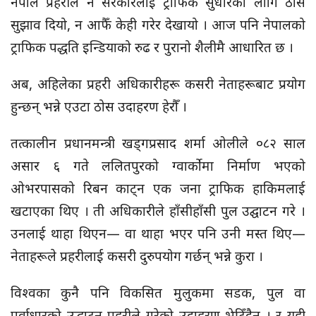
नेपाल प्रहरीले न सरकारलाई ट्राफिक सुधारका लागि ठोस
सुझाव दियो, न आफैँ केही गरेर देखायो । आज पनि नेपालको
ट्राफिक पद्धति इन्डियाको रुढ र पुरानो शैलीमै आधारित छ ।
अब, अहिलेका प्रहरी अधिकारीहरू कसरी नेताहरूबाट प्रयोग
हुन्छन् भन्ने एउटा ठोस उदाहरण हेरौँ ।
तत्कालीन प्रधानमन्त्री खड्गप्रसाद शर्मा ओलीले ०८२ साल
असार ६ गते ललितपुरको ग्वार्कोमा निर्माण भएको
ओभरपासको रिबन काट्न एक जना ट्राफिक हाकिमलाई
खटाएका थिए । ती अधिकारीले हाँसीहाँसी पुल उद्घाटन गरे ।
उनलाई थाहा थिएन— वा थाहा भएर पनि उनी मस्त थिए—
नेताहरूले प्रहरीलाई कसरी दुरुपयोग गर्छन् भन्ने कुरा ।
विश्वका कुनै पनि विकसित मुलुकमा सडक, पुल वा
पूर्वाधारको उद्घाटन प्रहरीले गरेको उदाहरण भेटिँदैन । र यही