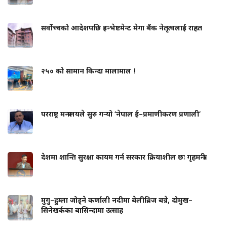
सर्वोच्चको आदेशपछि इन्भेष्टमेन्ट मेगा बैंक नेतृत्वलाई राहत
२५० को सामान किन्दा मालामाल !
परराष्ट्र मन्त्रालयले सुरु गर्‍यो ‘नेपाल ई–प्रमाणीकरण प्रणाली’
देशमा शान्ति सुरक्षा कायम गर्न सरकार क्रियाशील छः गृहमन्त्री
मुगु–हुम्ला जोड्ने कर्णाली नदीमा बेलीब्रिज बन्ने, दोमुख–
सिनेखर्कका बासिन्दामा उत्साह