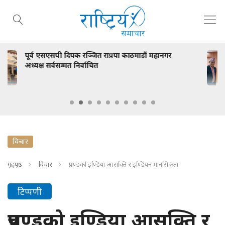
माडौं महानगर
स्वास्थ्य मन्त्री निशा मेहता र ललितपुरका
भेटवार्ता
विचार
गृहपृष्ठ
विचार
प्रचण्डको इण्डिया आसक्ति र इण्डियन मानसिकता
टिप्पणी
प्रचण्डको इण्डिया आसक्ति र