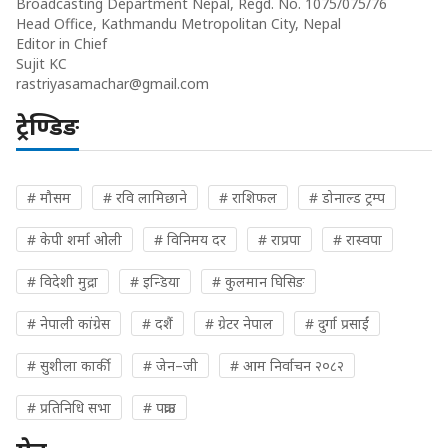
Broadcasting Department Nepal, Regd. No. 1075/075/76
Head Office, Kathmandu Metropolitan City, Nepal
Editor in Chief
Sujit KC
rastriyasamachar@gmail.com
ट्रेण्डिङ
# मौसम
# रवि लामिछाने
# राशिफल
# डोनाल्ड ट्रम्प
# केपी शर्मा ओली
# विनिमय दर
# राप्रपा
# रास्वपा
# विदेशी मुद्रा
# इन्डिया
# कुलमान घिसिङ
# नेपाली कांग्रेस
# दशैं
# ग्रेटर नेपाल
# दुर्गा प्रसाईं
# सुशीला कार्की
# जेन–जी
# आम निर्वाचन २०८२
# प्रतिनिधि सभा
# पक्राउ