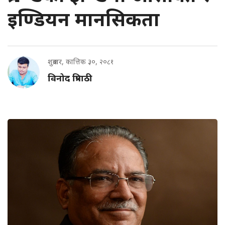
इण्डियन मानसिकता
शुक्रबार, कात्तिक ३०, २०८१
विनोद त्रिपाठी