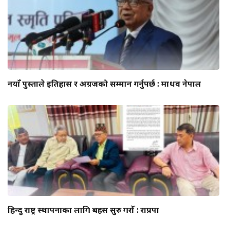
नयाँ पुस्ताले इतिहास र अग्रजको सम्मान गर्नुपर्छ : माधव नेपाल
हिन्दु राष्ट्र स्थापनाका लागि बहस सुरु गरौँ : राप्रपा