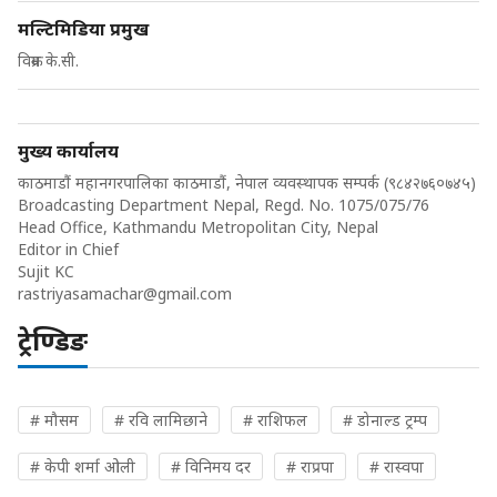
मल्टिमिडिया प्रमुख
विक्रम के.सी.
मुख्य कार्यालय
काठमाडौं महानगरपालिका काठमाडौं, नेपाल व्यवस्थापक सम्पर्क (९८४२७६०७४५)
Broadcasting Department Nepal, Regd. No. 1075/075/76
Head Office, Kathmandu Metropolitan City, Nepal
Editor in Chief
Sujit KC
rastriyasamachar@gmail.com
ट्रेण्डिङ
# मौसम
# रवि लामिछाने
# राशिफल
# डोनाल्ड ट्रम्प
# केपी शर्मा ओली
# विनिमय दर
# राप्रपा
# रास्वपा