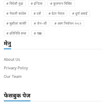
# विदेशी मुद्रा
# इन्डिया
# कुलमान घिसिङ
# नेपाली कांग्रेस
# दशैं
# ग्रेटर नेपाल
# दुर्गा प्रसाईं
# सुशीला कार्की
# जेन–जी
# आम निर्वाचन २०८२
# प्रतिनिधि सभा
# पक्राउ
मेनु
About Us
Privacy Policy
Our Team
फेसबुक पेज