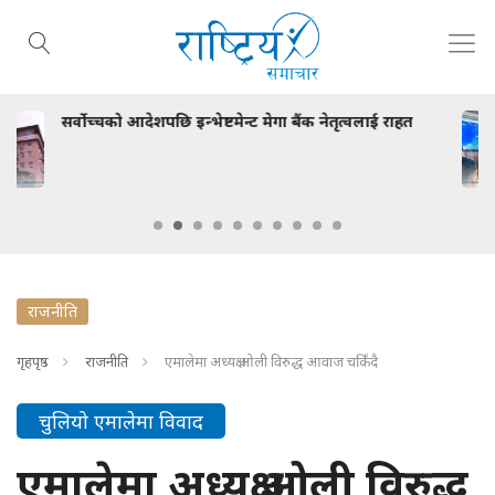
नेतृत्वलाई राहत
२५० को सामान किन्दा मालामाल !
राजनीति
गृहपृष्ठ
राजनीति
एमालेमा अध्यक्ष ओली विरुद्ध आवाज चर्किंदै
चुलियो एमालेमा विवाद
एमालेमा अध्यक्ष ओली विरुद्ध