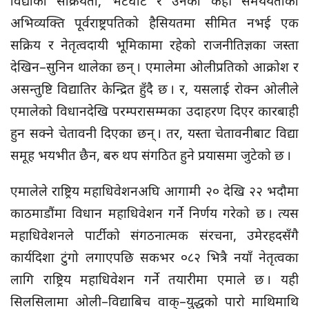
विद्याको सक्रियता, भेटघाट र उनका केही समययताका
अभिव्यक्ति पूर्वराष्ट्रपतिको हैसियतमा सीमित नभई एक
सक्रिय र नेतृत्वदायी भूमिकामा रहेको राजनीतिज्ञका जस्ता
देखिन–सुनिन थालेका छन् । एमालेमा ओलीप्रतिको आक्रोश र
असन्तुष्टि विद्यातिर केन्द्रित हुँदै छ । र, यसलाई रोक्न ओलीले
एमालेको विधानदेखि परम्परासम्मका उदाहरण दिएर कारबाही
हुन सक्ने चेतावनी दिएका छन् । तर, यस्ता चेतावनीबाट विद्या
समूह भयभीत छैन, बरु थप संगठित हुने प्रयासमा जुटेको छ ।
एमालेले राष्ट्रिय महाधिवेशनअघि आगामी २० देखि २२ भदौमा
काठमाडौंमा विधान महाधिवेशन गर्ने निर्णय गरेको छ । त्यस
महाधिवेशनले पार्टीको संगठनात्मक संरचना, उमेरहदसँगै
कार्यदिशा टुंगो लगाएपछि सकभर ०८२ भित्रै नयाँ नेतृत्वका
लागि राष्ट्रिय महाधिवेशन गर्ने तयारीमा एमाले छ । यही
सिलसिलामा ओली–विद्याबिच वाक्–युद्धको पारो माथिमाथि