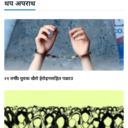
थप अपराध
२१ वर्षीय युवक खैरो हेरोइनसहित पक्राउ