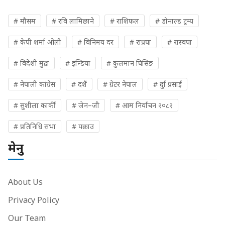
# मौसम
# रवि लामिछाने
# राशिफल
# डोनाल्ड ट्रम्प
# केपी शर्मा ओली
# विनिमय दर
# राप्रपा
# रास्वपा
# विदेशी मुद्रा
# इन्डिया
# कुलमान घिसिङ
# नेपाली कांग्रेस
# दशैं
# ग्रेटर नेपाल
# दुर्गा प्रसाईं
# सुशीला कार्की
# जेन–जी
# आम निर्वाचन २०८२
# प्रतिनिधि सभा
# पक्राउ
मेनु
About Us
Privacy Policy
Our Team