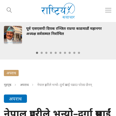
सपी दिपक रञ्जित राप्रपा काठमाडौं महानगर
स्वास्थ्य 
्वसम्मत निर्वाचित
भेटवार्ता
अपराध
गृहपृष्ठ
अपराध
नेपाल प्रहरीले भन्यो–दुर्गा प्रसाईं पक्राउ परेका छैनन्
अपराध
नेपाल प्रहरीले भन्यो–दुर्गा प्रसाईं