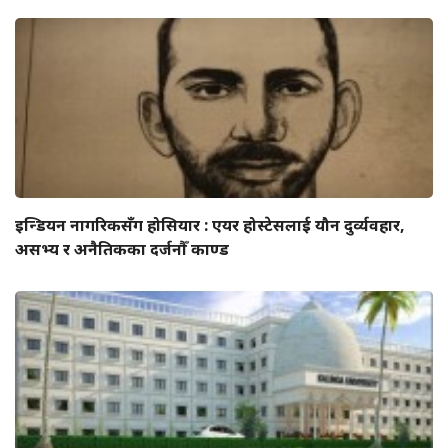
इन्डियन नागरिकसँग होसियार : एयर होस्टेसलाई यौन दुर्व्यवहार,
असभ्य र अनैतिकका दर्जनौँ काण्ड