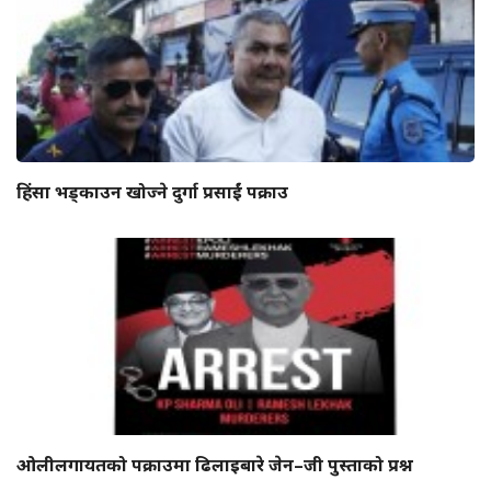
हिंसा भड्काउन खोज्ने दुर्गा प्रसाईं पक्राउ
ओलीलगायतको पक्राउमा ढिलाइबारे जेन–जी पुस्ताको प्रश्न