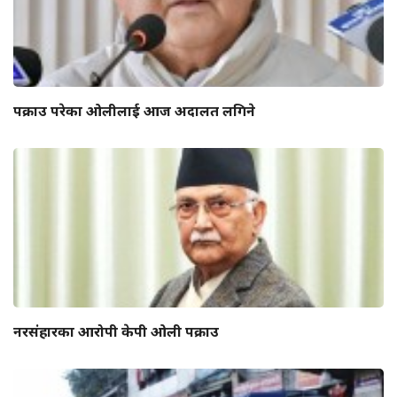
पक्राउ परेका ओलीलाई आज अदालत लगिने
नरसंहारका आरोपी केपी ओली पक्राउ