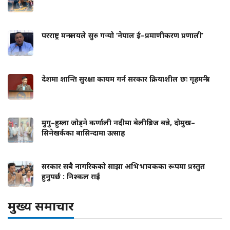
परराष्ट्र मन्त्रालयले सुरु गर्‍यो ‘नेपाल ई–प्रमाणीकरण प्रणाली’
देशमा शान्ति सुरक्षा कायम गर्न सरकार क्रियाशील छः गृहमन्त्री
मुगु–हुम्ला जोड्ने कर्णाली नदीमा बेलीब्रिज बन्ने, दोमुख–
सिनेखर्कका बासिन्दामा उत्साह
सरकार सबै नागरिकको साझा अभिभावकका रूपमा प्रस्तुत
हुनुपर्छ : निश्कल राई
मुख्य समाचार