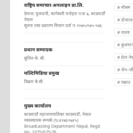
राष्ट्रिय समाचार अनलाइन प्रा.लि.
# मौसम
ठेगाना: मुलपानी, कागेश्वरी मनोहरा न.पा ७, काठमाडौँ
नेपाल
# डोनाल्ड ट
सूचना तथा प्रशारण विभाग दर्ता नं: १०७५/०७५-०७६
# राप्रपा
# कुलमान
प्रधान सम्पादक
# ग्रेटर ने
सुजित के. सी.
# जेन–ज
मल्टिमिडिया प्रमुख
विक्रम के.सी.
# पक्राउ
मुख्य कार्यालय
काठमाडौं महानगरपालिका काठमाडौं, नेपाल
व्यवस्थापक सम्पर्क (९८४२७६०७४५)
Broadcasting Department Nepal, Regd.
No. 1075/075/76