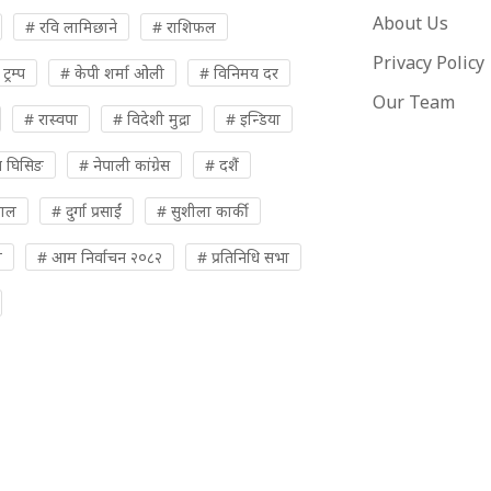
About Us
# रवि लामिछाने
# राशिफल
Privacy Policy
्रम्प
# केपी शर्मा ओली
# विनिमय दर
Our Team
# रास्वपा
# विदेशी मुद्रा
# इन्डिया
 घिसिङ
# नेपाली कांग्रेस
# दशैं
पाल
# दुर्गा प्रसाईं
# सुशीला कार्की
ी
# आम निर्वाचन २०८२
# प्रतिनिधि सभा