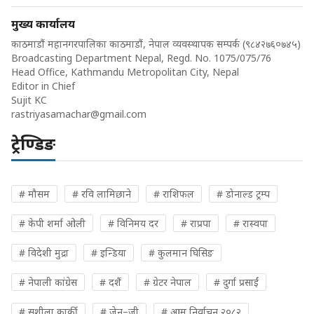
मुख्य कार्यालय
काठमाडौं महानगरपालिका काठमाडौं, नेपाल व्यवस्थापक सम्पर्क (९८४२७६०७४५)
Broadcasting Department Nepal, Regd. No. 1075/075/76
Head Office, Kathmandu Metropolitan City, Nepal
Editor in Chief
Sujit KC
rastriyasamachar@gmail.com
ट्रेण्डिङ
# मौसम
# रवि लामिछाने
# राशिफल
# डोनाल्ड ट्रम्प
# केपी शर्मा ओली
# विनिमय दर
# राप्रपा
# रास्वपा
# विदेशी मुद्रा
# इन्डिया
# कुलमान घिसिङ
# नेपाली कांग्रेस
# दशैं
# ग्रेटर नेपाल
# दुर्गा प्रसाईं
# सुशीला कार्की
# जेन–जी
# आम निर्वाचन २०८२