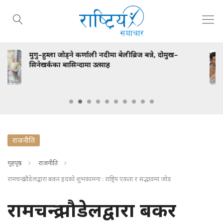
ेलीब्रिज बन्ने, दोमुख–
सरकार सबै नागरिकको साझा अभिभा
हुनुपर्छ : निश्कल राई
राजनीति
गृहपृष्ठ
राजनीति
रामचन्द्र पौडेलद्वारा बकर इदको शुभकामना : राष्ट्रिय एकता र सद्भावमा जोड
रामचन्द्र पौडेलद्वारा बकर