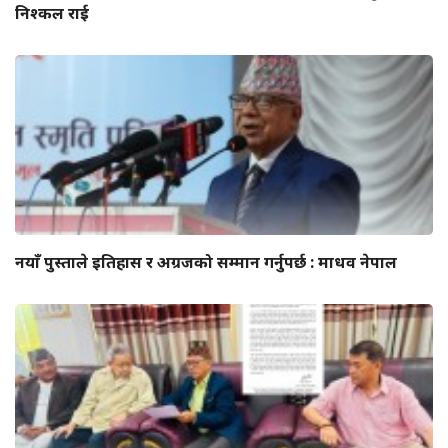
निश्कल राई
नयाँ पुस्ताले इतिहास र अग्रजको सम्मान गर्नुपर्छ : माधव नेपाल