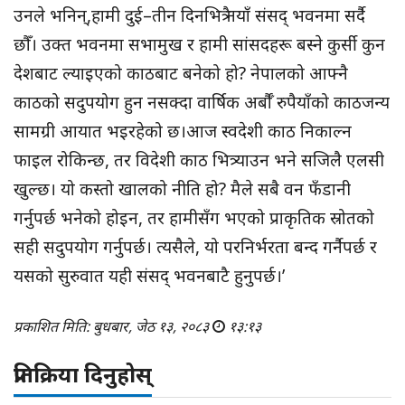
उनले भनिन्,हामी दुई–तीन दिनभित्रै नयाँ संसद् भवनमा सर्दै
छौँ। उक्त भवनमा सभामुख र हामी सांसदहरू बस्ने कुर्सी कुन
देशबाट ल्याइएको काठबाट बनेको हो? नेपालको आफ्नै
काठको सदुपयोग हुन नसक्दा वार्षिक अर्बौँ रुपैयाँको काठजन्य
सामग्री आयात भइरहेको छ।आज स्वदेशी काठ निकाल्न
फाइल रोकिन्छ, तर विदेशी काठ भित्र्याउन भने सजिलै एलसी
खुल्छ। यो कस्तो खालको नीति हो? मैले सबै वन फँडानी
गर्नुपर्छ भनेको होइन, तर हामीसँग भएको प्राकृतिक स्रोतको
सही सदुपयोग गर्नुपर्छ। त्यसैले, यो परनिर्भरता बन्द गर्नैपर्छ र
यसको सुरुवात यही संसद् भवनबाटै हुनुपर्छ।’
प्रकाशित मिति: बुधबार, जेठ १३, २०८३
१३:१३
प्रतिक्रिया दिनुहोस्