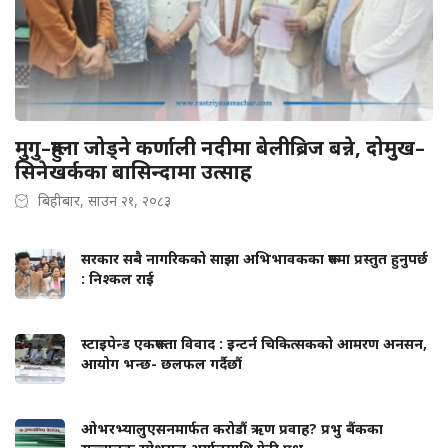
मुगु–हुम्ला जोड्ने कर्णाली नदीमा बेलीब्रिज बन्ने, दोमुख–
सिनेखर्कका बासिन्दामा उत्साह
बिहीबार, साउन २१, २०८३
सरकार सबै नागरिकको साझा अभिभावकका रूपमा प्रस्तुत हुनुपर्छ
: निश्कल राई
स्टाइपेन्ड एकरूपता विवाद : इन्टर्न चिकित्सकको आमरण अनसन,
आयोग भन्छ- छलफल गर्दैछौं
ओभरभ्यालुएसनमार्फत करोडौं ऋण प्रवाह? प्रभु बैंकका