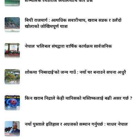
सञ्चालक रमेशराज अर्यालमाथि फेरि प्रश्न
बिपी राजमार्ग : अत्यधिक सवारीचाप, खराब सडक र उर्लँदो
खोलाको जोखिमपूर्ण यात्रा
नेपाल भलिबल संघद्वारा वार्षिक कार्यक्रम सार्वजनिक
शोकमा ‘निम्सदाई’को जन्म गाउँ : नयाँ घर बनाउने सपना अधुरै
किन खराब निद्राले केही मानिसको मस्तिष्कलाई बढी असर गर्छ ?
नयाँ पुस्ताले इतिहास र अग्रजको सम्मान गर्नुपर्छ : माधव नेपाल