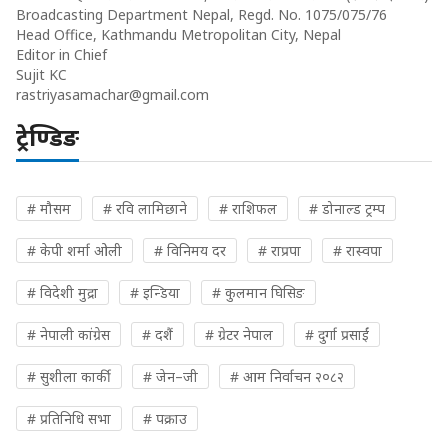
Broadcasting Department Nepal, Regd. No. 1075/075/76
Head Office, Kathmandu Metropolitan City, Nepal
Editor in Chief
Sujit KC
rastriyasamachar@gmail.com
ट्रेण्डिङ
# मौसम
# रवि लामिछाने
# राशिफल
# डोनाल्ड ट्रम्प
# केपी शर्मा ओली
# विनिमय दर
# राप्रपा
# रास्वपा
# विदेशी मुद्रा
# इन्डिया
# कुलमान घिसिङ
# नेपाली कांग्रेस
# दशैं
# ग्रेटर नेपाल
# दुर्गा प्रसाईं
# सुशीला कार्की
# जेन–जी
# आम निर्वाचन २०८२
# प्रतिनिधि सभा
# पक्राउ