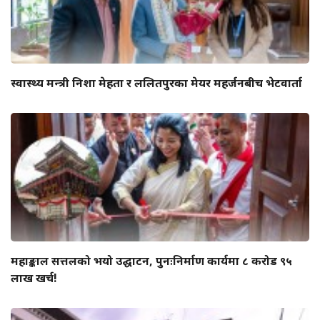
स्वास्थ्य मन्त्री निशा मेहता र ललितपुरका मेयर महर्जनबीच भेटवार्ता
महाङ्काल सत्तलको भयो उद्घाटन, पुनःनिर्माण कार्यमा ८ करोड ९५
लाख खर्च!