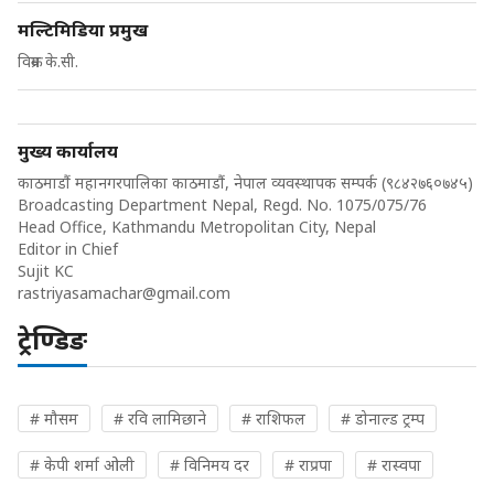
मल्टिमिडिया प्रमुख
विक्रम के.सी.
मुख्य कार्यालय
काठमाडौं महानगरपालिका काठमाडौं, नेपाल व्यवस्थापक सम्पर्क (९८४२७६०७४५)
Broadcasting Department Nepal, Regd. No. 1075/075/76
Head Office, Kathmandu Metropolitan City, Nepal
Editor in Chief
Sujit KC
rastriyasamachar@gmail.com
ट्रेण्डिङ
# मौसम
# रवि लामिछाने
# राशिफल
# डोनाल्ड ट्रम्प
# केपी शर्मा ओली
# विनिमय दर
# राप्रपा
# रास्वपा