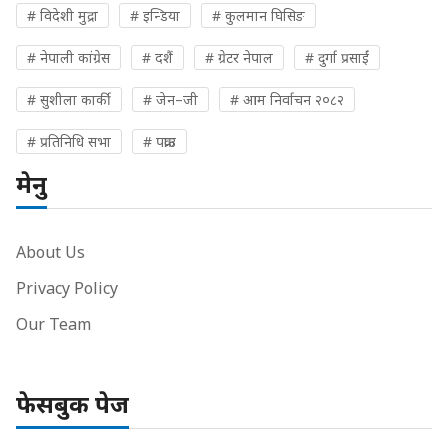
# विदेशी मुद्रा
# इन्डिया
# कुलमान घिसिङ
# नेपाली कांग्रेस
# दशैं
# ग्रेटर नेपाल
# दुर्गा प्रसाईं
# सुशीला कार्की
# जेन–जी
# आम निर्वाचन २०८२
# प्रतिनिधि सभा
# पक्राउ
मेनु
About Us
Privacy Policy
Our Team
फेसबुक पेज