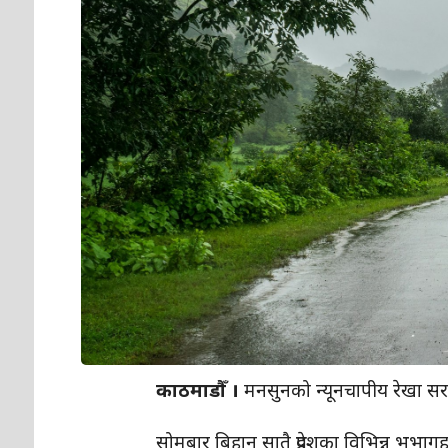
काठमाडौँ ।
मनसुनको न्यूनचापीय रेखा 
सोमबार बिहान सातै प्रदेशका विभिन्न भूभाग