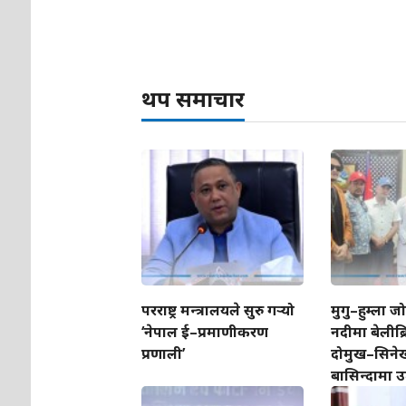
थप समाचार
परराष्ट्र मन्त्रालयले सुरु गर्‍यो
मुगु–हुम्ला ज
‘नेपाल ई–प्रमाणीकरण
नदीमा बेलीब्रि
प्रणाली’
दोमुख–सिने
बासिन्दामा उ