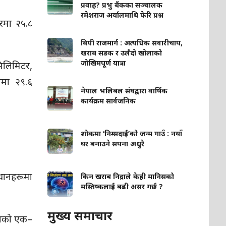
प्रवाह? प्रभु बैंकका सञ्चालक
रमेशराज अर्यालमाथि फेरि प्रश्न
रमा २५.८
बिपी राजमार्ग : अत्यधिक सवारीचाप,
खराब सडक र उर्लँदो खोलाको
जोखिमपूर्ण यात्रा
िलिमिटर,
ामा २९.६
नेपाल भलिबल संघद्वारा वार्षिक
कार्यक्रम सार्वजनिक
शोकमा ‘निम्सदाई’को जन्म गाउँ : नयाँ
घर बनाउने सपना अधुरै
्थानहरूमा
किन खराब निद्राले केही मानिसको
मस्तिष्कलाई बढी असर गर्छ ?
मुख्य समाचार
–भागको एक–