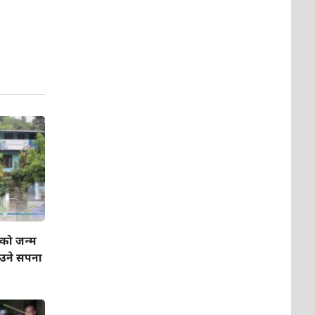
’को जन्म
ाउने सपना