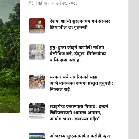
बिहीबार, साउन २१, २०८३
देशमा शान्ति सुरक्षा कायम गर्न सरकार
क्रियाशील छः गृहमन्त्री
मुगु–हुम्ला जोड्ने कर्णाली नदीमा
बेलीब्रिज बन्ने, दोमुख–सिनेखर्कका
बासिन्दामा उत्साह
सरकार सबै नागरिकको साझा
अभिभावकका रूपमा प्रस्तुत हुनुपर्छ :
निश्कल राई
स्टाइपेन्ड एकरूपता विवाद : इन्टर्न
चिकित्सकको आमरण अनसन,
आयोग भन्छ- छलफल गर्दैछौं
ओभरभ्यालुएसनमार्फत करोडौं ऋण