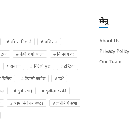
मेनु
About Us
# रवि लामिछाने
# राशिफल
Privacy Policy
्रम्प
# केपी शर्मा ओली
# विनिमय दर
Our Team
# रास्वपा
# विदेशी मुद्रा
# इन्डिया
 घिसिङ
# नेपाली कांग्रेस
# दशैं
पाल
# दुर्गा प्रसाईं
# सुशीला कार्की
ी
# आम निर्वाचन २०८२
# प्रतिनिधि सभा