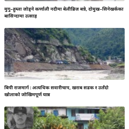
मुगु–हुम्ला जोड्ने कर्णाली नदीमा बेलीब्रिज बन्ने, दोमुख–सिनेखर्कका
बासिन्दामा उत्साह
बिपी राजमार्ग : अत्यधिक सवारीचाप, खराब सडक र उर्लँदो
खोलाको जोखिमपूर्ण यात्रा