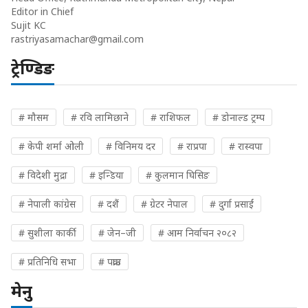
Editor in Chief
Sujit KC
rastriyasamachar@gmail.com
ट्रेण्डिङ
# मौसम
# रवि लामिछाने
# राशिफल
# डोनाल्ड ट्रम्प
# केपी शर्मा ओली
# विनिमय दर
# राप्रपा
# रास्वपा
# विदेशी मुद्रा
# इन्डिया
# कुलमान घिसिङ
# नेपाली कांग्रेस
# दशैं
# ग्रेटर नेपाल
# दुर्गा प्रसाईं
# सुशीला कार्की
# जेन–जी
# आम निर्वाचन २०८२
# प्रतिनिधि सभा
# पक्राउ
मेनु