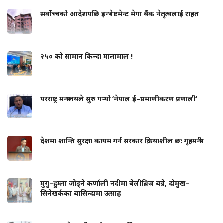
सर्वोच्चको आदेशपछि इन्भेष्टमेन्ट मेगा बैंक नेतृत्वलाई राहत
२५० को सामान किन्दा मालामाल !
परराष्ट्र मन्त्रालयले सुरु गर्‍यो ‘नेपाल ई–प्रमाणीकरण प्रणाली’
देशमा शान्ति सुरक्षा कायम गर्न सरकार क्रियाशील छः गृहमन्त्री
मुगु–हुम्ला जोड्ने कर्णाली नदीमा बेलीब्रिज बन्ने, दोमुख–
सिनेखर्कका बासिन्दामा उत्साह