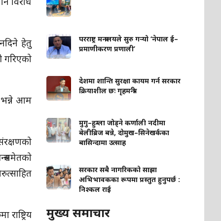
पनि विरोध
परराष्ट्र मन्त्रालयले सुरु गर्‍यो ‘नेपाल ई–
दिने हेतु
प्रमाणीकरण प्रणाली’
ही गरिएको
देशमा शान्ति सुरक्षा कायम गर्न सरकार
क्रियाशील छः गृहमन्त्री
 भन्ने आम
मुगु–हुम्ला जोड्ने कर्णाली नदीमा
बेलीब्रिज बन्ने, दोमुख–सिनेखर्कका
संरक्षणको
बासिन्दामा उत्साह
त्रसमेतको
सरकार सबै नागरिकको साझा
रुत्साहित
अभिभावकका रूपमा प्रस्तुत हुनुपर्छ :
निश्कल राई
मुख्य समाचार
 राष्ट्रिय