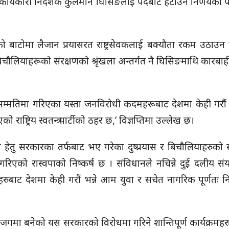
का कार्यकारी निर्देशक कुलमान घिसिङलाई पदबाट हटाउने निर्णयको 
णको बाटोमा लैजान प्रयासरत राष्ट्रसेवकलाई बक्यौता रकम उठाउन न
बिचौलियाहरूको संरक्षणको श्रृंखला अन्तर्गत नै घिसिङमाथि कारबा
तको सम्मतिमा गरिएका यस्ता जनविरोधी कदमहरूबाट देशमा केही गरौं
राष्ट्रिय स्वतन्त्र पार्टीको ठहर छ,’ विज्ञप्तिमा उल्लेख छ।
 हेतु सरकारका तर्फबाट भए गरेका दुष्प्रयास र बिचौलियाहरुको 
गरिएको रास्वपाको निष्कर्ष छ । संविधानले नचिन्ने दुई दलीय संयन्
बाट देशमा केही गरौं भन्ने आम युवा र सचेत नागरिक पूर्णतः नि
े जगमा बनेको यस सरकारको विरोधमा गरिने शान्तिपूर्ण कार्यक्रमहरुमा