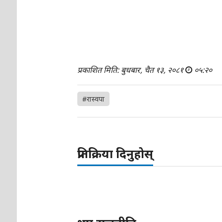
प्रकाशित मिति: बुधबार, चैत १३, २०८१
०५:२०
#रास्वपा
प्रतिक्रिया दिनुहोस्