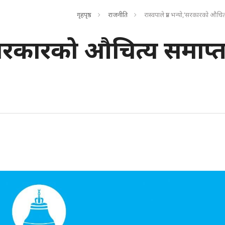
गृहपृष्ठ
राजनीति
रास्वपाले प्रष्ट भन्यो,‘सरकारको औचि
यो,‘सरकारको औचित्य समाप्