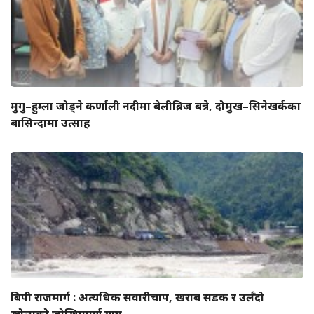
मुगु–हुम्ला जोड्ने कर्णाली नदीमा बेलीब्रिज बन्ने, दोमुख–सिनेखर्कका
बासिन्दामा उत्साह
बिपी राजमार्ग : अत्यधिक सवारीचाप, खराब सडक र उर्लँदो
खोलाको जोखिमपूर्ण यात्रा