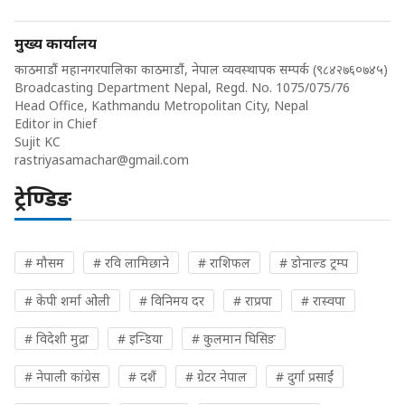
मुख्य कार्यालय
काठमाडौं महानगरपालिका काठमाडौं, नेपाल व्यवस्थापक सम्पर्क (९८४२७६०७४५)
Broadcasting Department Nepal, Regd. No. 1075/075/76
Head Office, Kathmandu Metropolitan City, Nepal
Editor in Chief
Sujit KC
rastriyasamachar@gmail.com
ट्रेण्डिङ
# मौसम
# रवि लामिछाने
# राशिफल
# डोनाल्ड ट्रम्प
# केपी शर्मा ओली
# विनिमय दर
# राप्रपा
# रास्वपा
# विदेशी मुद्रा
# इन्डिया
# कुलमान घिसिङ
# नेपाली कांग्रेस
# दशैं
# ग्रेटर नेपाल
# दुर्गा प्रसाईं