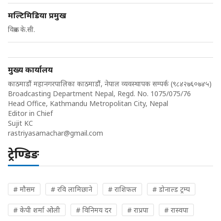
मल्टिमिडिया प्रमुख
विक्रम के.सी.
मुख्य कार्यालय
काठमाडौं महानगरपालिका काठमाडौं, नेपाल व्यवस्थापक सम्पर्क (९८४२७६०७४५)
Broadcasting Department Nepal, Regd. No. 1075/075/76
Head Office, Kathmandu Metropolitan City, Nepal
Editor in Chief
Sujit KC
rastriyasamachar@gmail.com
ट्रेण्डिङ
# मौसम
# रवि लामिछाने
# राशिफल
# डोनाल्ड ट्रम्प
# केपी शर्मा ओली
# विनिमय दर
# राप्रपा
# रास्वपा