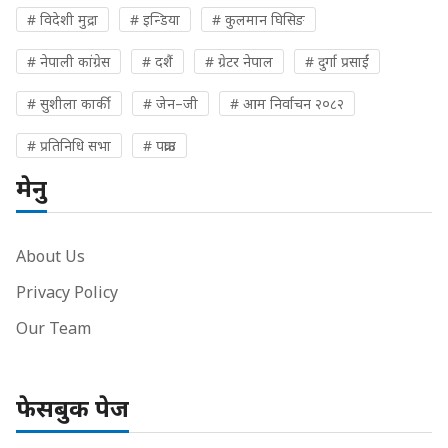
# विदेशी मुद्रा
# इन्डिया
# कुलमान घिसिङ
# नेपाली कांग्रेस
# दशैं
# ग्रेटर नेपाल
# दुर्गा प्रसाईं
# सुशीला कार्की
# जेन–जी
# आम निर्वाचन २०८२
# प्रतिनिधि सभा
# पक्राउ
मेनु
About Us
Privacy Policy
Our Team
फेसबुक पेज