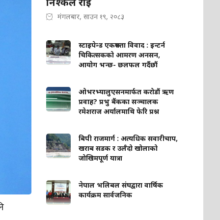
निश्कल राई
मंगलबार, साउन १९, २०८३
स्टाइपेन्ड एकरूपता विवाद : इन्टर्न
चिकित्सकको आमरण अनसन,
आयोग भन्छ- छलफल गर्दैछौं
ओभरभ्यालुएसनमार्फत करोडौं ऋण
प्रवाह? प्रभु बैंकका सञ्चालक
रमेशराज अर्यालमाथि फेरि प्रश्न
बिपी राजमार्ग : अत्यधिक सवारीचाप,
खराब सडक र उर्लँदो खोलाको
जोखिमपूर्ण यात्रा
नेपाल भलिबल संघद्वारा वार्षिक
कार्यक्रम सार्वजनिक
नि