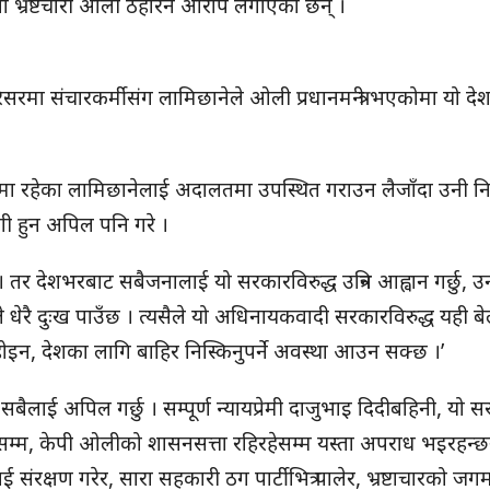
ुलो भ्रष्टचारी ओली ठहरिने आरोप लगाएका छन् ।
ा संचारकर्मीसंग लामिछानेले ओली प्रधानमन्त्री भएकोमा यो दे
थुनामा रहेका लामिछानेलाई अदालतमा उपस्थित गराउन लैजाँदा उनी न
ी हुन अपिल पनि गरे ।
 तर देशभरबाट सबैजनालाई यो सरकारविरुद्ध उत्रिन आह्वान गर्छु, उन
धेरै दुःख पाउँछ । त्यसैले यो अधिनायकवादी सरकारविरुद्ध यही ब
ि होइन, देशका लागि बाहिर निस्किनुपर्ने अवस्था आउन सक्छ ।’
‘म सबैलाई अपिल गर्छु । सम्पूर्ण न्यायप्रेमी दाजुभाइ दिदीबहिनी, यो 
लेसम्म, केपी ओलीको शासनसत्ता रहिरहेसम्म यस्ता अपराध भइरहन्छन
ाई संरक्षण गरेर, सारा सहकारी ठग पार्टीभित्र पालेर, भ्रष्टाचारको 