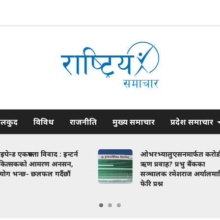
ेलकुद
विविध
राजनीति
मुख्य समाचार
प्रदेश समाचार
ओभरभ्यालुएसनमार्फत करोडौं
बिपी र
ऋण प्रवाह? प्रभु बैंकका
सवारी
सञ्चालक रमेशराज अर्यालमाथि
खोलाको
फेरि प्रश्न