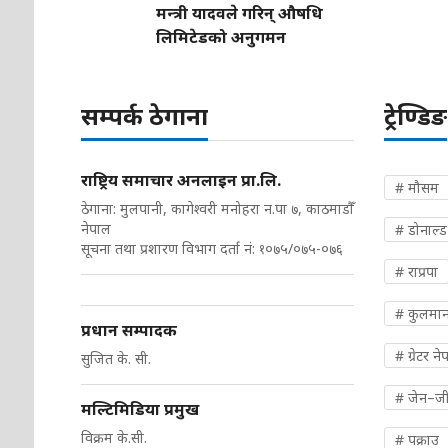
मन्त्री यादवले गरिन् औषधि
लिमिटेडको अनुगमन
सम्पर्क ठेगाना
ट्रेण्डिङ
राष्ट्रिय समाचार अनलाइन प्रा.लि.
# मौसम
ठेगाना: मुलपानी, कागेश्वरी मनोहरा न.पा ७, काठमाडौँ
नेपाल
# डोनाल्ड ट
सूचना तथा प्रशारण विभाग दर्ता नं: १०७५/०७५-०७६
# राप्रपा
# कुलमान
प्रधान सम्पादक
# ग्रेटर ने
सुजित के. सी.
# जेन–ज
मल्टिमिडिया प्रमुख
विक्रम के.सी.
# पक्राउ