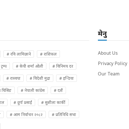
मेनु
About Us
# रवि लामिछाने
# राशिफल
Privacy Policy
्रम्प
# केपी शर्मा ओली
# विनिमय दर
Our Team
# रास्वपा
# विदेशी मुद्रा
# इन्डिया
 घिसिङ
# नेपाली कांग्रेस
# दशैं
पाल
# दुर्गा प्रसाईं
# सुशीला कार्की
ी
# आम निर्वाचन २०८२
# प्रतिनिधि सभा