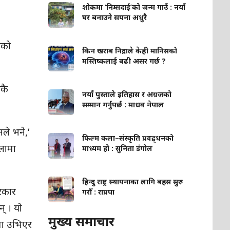
शोकमा ‘निम्सदाई’को जन्म गाउँ : नयाँ
घर बनाउने सपना अधुरै
शको
किन खराब निद्राले केही मानिसको
मस्तिष्कलाई बढी असर गर्छ ?
िकै
नयाँ पुस्ताले इतिहास र अग्रजको
सम्मान गर्नुपर्छ : माधव नेपाल
ले भने,‘
फिल्म कला–संस्कृति प्रवद्र्धनको
ेलामा
माध्यम हो : सुनिता डंगोल
हिन्दु राष्ट्र स्थापनाका लागि बहस सुरु
सरकार
गरौँ : राप्रपा
् । यो
मुख्य समाचार
जगमा उभिएर