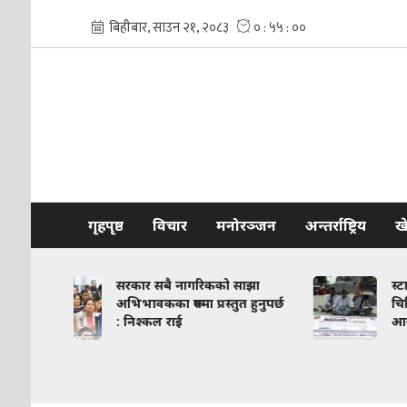
गृहपृष्ठ
विचार
मनोरञ्जन
अन्तर्राष्ट्रिय
ख
बै नागरिकको साझा
स्टाइपेन्ड एकरूपता विवाद : इन्टर्न
 रूपमा प्रस्तुत हुनुपर्छ
चिकित्सकको आमरण अनसन,
 राई
आयोग भन्छ- छलफल गर्दैछौं