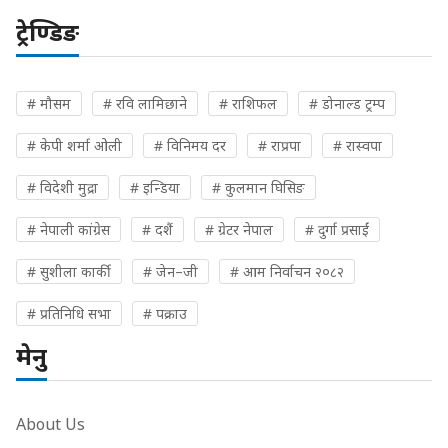
ट्रेण्डिङ
# मौसम
# रवि लामिछाने
# राशिफल
# डोनाल्ड ट्रम्प
# केपी शर्मा ओली
# विनिमय दर
# राप्रपा
# रास्वपा
# विदेशी मुद्रा
# इन्डिया
# कुलमान घिसिङ
# नेपाली कांग्रेस
# दशैं
# ग्रेटर नेपाल
# दुर्गा प्रसाईं
# सुशीला कार्की
# जेन–जी
# आम निर्वाचन २०८२
# प्रतिनिधि सभा
# पक्राउ
मेनु
About Us