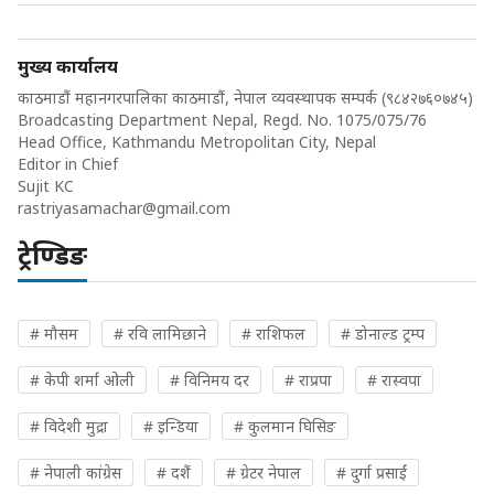
मुख्य कार्यालय
काठमाडौं महानगरपालिका काठमाडौं, नेपाल व्यवस्थापक सम्पर्क (९८४२७६०७४५)
Broadcasting Department Nepal, Regd. No. 1075/075/76
Head Office, Kathmandu Metropolitan City, Nepal
Editor in Chief
Sujit KC
rastriyasamachar@gmail.com
ट्रेण्डिङ
# मौसम
# रवि लामिछाने
# राशिफल
# डोनाल्ड ट्रम्प
# केपी शर्मा ओली
# विनिमय दर
# राप्रपा
# रास्वपा
# विदेशी मुद्रा
# इन्डिया
# कुलमान घिसिङ
# नेपाली कांग्रेस
# दशैं
# ग्रेटर नेपाल
# दुर्गा प्रसाईं