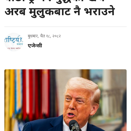
अरब मुलुकबाट नै भराउने
बुधबार, चैत १८, २०८२
एजेन्सी