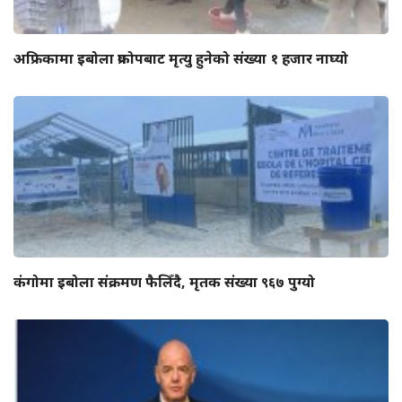
अफ्रिकामा इबोला प्रकोपबाट मृत्यु हुनेको संख्या १ हजार नाघ्यो
कंगोमा इबोला संक्रमण फैलिँदै, मृतक संख्या ९६७ पुग्यो