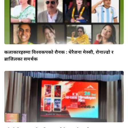
कलाकारहरुमा विश्वकपको रौनक : धेरैजना मेस्सी, रोनाल्डो र
ब्राजिलका समर्थक