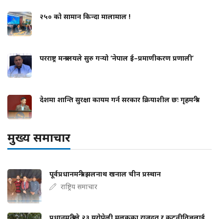
२५० को सामान किन्दा मालामाल !
परराष्ट्र मन्त्रालयले सुरु गर्‍यो ‘नेपाल ई–प्रमाणीकरण प्रणाली’
देशमा शान्ति सुरक्षा कायम गर्न सरकार क्रियाशील छः गृहमन्त्री
मुख्य समाचार
पूर्वप्रधानमन्त्री झलनाथ खनाल चीन प्रस्थान
राष्ट्रिय समाचार
प्रधानमन्त्रीले २३ युरोपेली मुलुकका राजदूत र कूटनीतिज्ञलाई