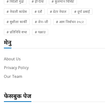
# विदेशी मुद्रा
# इन्डिया
# कुलमान घिसिङ
# नेपाली कांग्रेस
# दशैं
# ग्रेटर नेपाल
# दुर्गा प्रसाईं
# सुशीला कार्की
# जेन–जी
# आम निर्वाचन २०८२
# प्रतिनिधि सभा
# पक्राउ
मेनु
About Us
Privacy Policy
Our Team
फेसबुक पेज