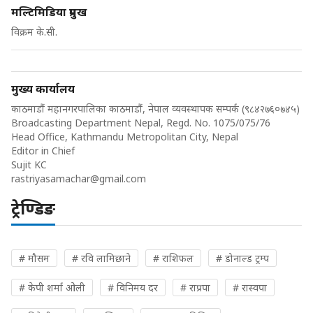
मल्टिमिडिया प्रमुख
विक्रम के.सी.
मुख्य कार्यालय
काठमाडौं महानगरपालिका काठमाडौं, नेपाल व्यवस्थापक सम्पर्क (९८४२७६०७४५)
Broadcasting Department Nepal, Regd. No. 1075/075/76
Head Office, Kathmandu Metropolitan City, Nepal
Editor in Chief
Sujit KC
rastriyasamachar@gmail.com
ट्रेण्डिङ
# मौसम
# रवि लामिछाने
# राशिफल
# डोनाल्ड ट्रम्प
# केपी शर्मा ओली
# विनिमय दर
# राप्रपा
# रास्वपा