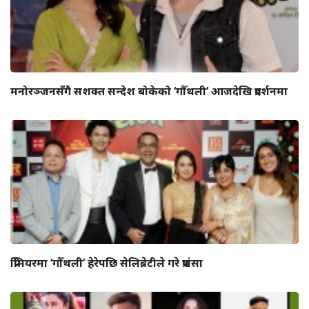
मनोरञ्जनसँगै सशक्त सन्देश बोकेको ‘गौँथली’ आजदेखि प्रदर्शनमा
प्रिमियरमा ‘गौँथली’ हेरेपछि सेलिब्रेटीले गरे प्रशंसा