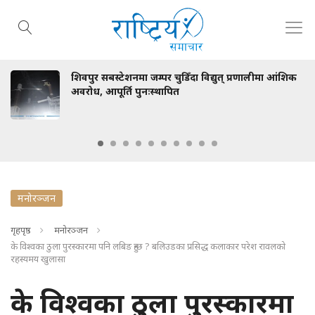
 जम्पर चुडिँदा विद्युत् प्रणालीमा आंशिक
रास्वपाका मन्त्रीले
ुनःस्थापित
मनोरञ्जन
गृहपृष्ठ
मनोरञ्जन
के विश्वका ठुला पुरस्कारमा पनि लबिङ हुन्छ ? बलिउडका प्रसिद्ध कलाकार परेश रावलको
रहस्यमय खुलासा
के विश्वका ठुला पुरस्कारमा