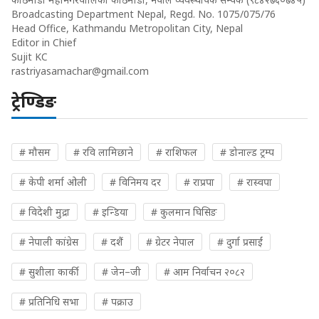
Broadcasting Department Nepal, Regd. No. 1075/075/76
Head Office, Kathmandu Metropolitan City, Nepal
Editor in Chief
Sujit KC
rastriyasamachar@gmail.com
ट्रेण्डिङ
# मौसम
# रवि लामिछाने
# राशिफल
# डोनाल्ड ट्रम्प
# केपी शर्मा ओली
# विनिमय दर
# राप्रपा
# रास्वपा
# विदेशी मुद्रा
# इन्डिया
# कुलमान घिसिङ
# नेपाली कांग्रेस
# दशैं
# ग्रेटर नेपाल
# दुर्गा प्रसाईं
# सुशीला कार्की
# जेन–जी
# आम निर्वाचन २०८२
# प्रतिनिधि सभा
# पक्राउ