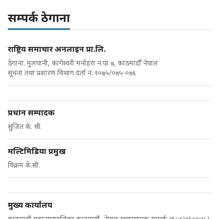
सम्पर्क ठेगाना
राष्ट्रिय समाचार अनलाइन प्रा.लि.
ठेगाना: मुलपानी, कागेश्वरी मनोहरा न.पा ७, काठमाडौँ नेपाल
सूचना तथा प्रशारण विभाग दर्ता नं: १०७५/०७५-०७६
प्रधान सम्पादक
सुजित के. सी.
मल्टिमिडिया प्रमुख
विक्रम के.सी.
मुख्य कार्यालय
काठमाडौं महानगरपालिका काठमाडौं, नेपाल व्यवस्थापक सम्पर्क (९८४२७६०७४५)