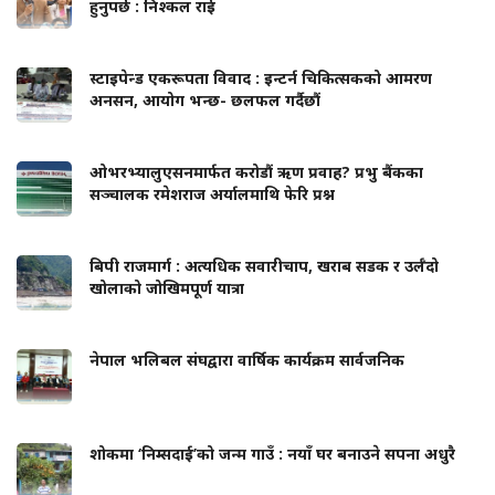
हुनुपर्छ : निश्कल राई
स्टाइपेन्ड एकरूपता विवाद : इन्टर्न चिकित्सकको आमरण
अनसन, आयोग भन्छ- छलफल गर्दैछौं
ओभरभ्यालुएसनमार्फत करोडौं ऋण प्रवाह? प्रभु बैंकका
सञ्चालक रमेशराज अर्यालमाथि फेरि प्रश्न
बिपी राजमार्ग : अत्यधिक सवारीचाप, खराब सडक र उर्लँदो
खोलाको जोखिमपूर्ण यात्रा
नेपाल भलिबल संघद्वारा वार्षिक कार्यक्रम सार्वजनिक
शोकमा ‘निम्सदाई’को जन्म गाउँ : नयाँ घर बनाउने सपना अधुरै