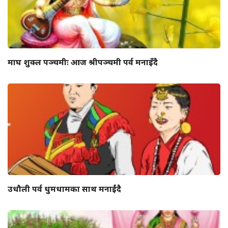
माघ शुक्ल पञ्चमीः आज श्रीपञ्चमी पर्व मनाइँदै
उधौली पर्व धुमधामका साथ मनाईंदै