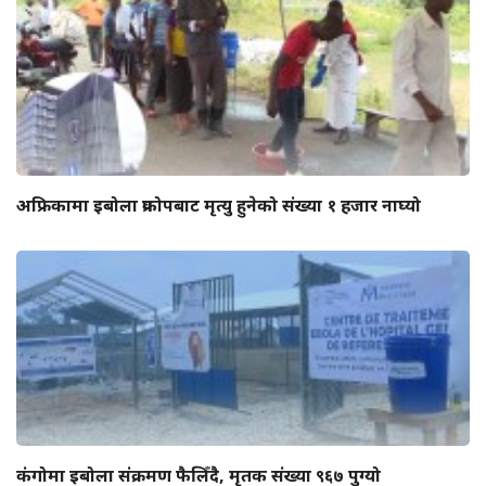
अफ्रिकामा इबोला प्रकोपबाट मृत्यु हुनेको संख्या १ हजार नाघ्यो
कंगोमा इबोला संक्रमण फैलिँदै, मृतक संख्या ९६७ पुग्यो