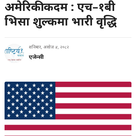
अमेरिकी कदम : एच–१बी
भिसा शुल्कमा भारी वृद्धि
शनिबार, असोज ४, २०८२
एजेन्सी