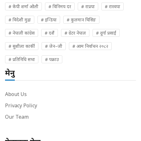
# केपी शर्मा ओली
# विनिमय दर
# राप्रपा
# रास्वपा
# विदेशी मुद्रा
# इन्डिया
# कुलमान घिसिङ
# नेपाली कांग्रेस
# दशैं
# ग्रेटर नेपाल
# दुर्गा प्रसाईं
# सुशीला कार्की
# जेन–जी
# आम निर्वाचन २०८२
# प्रतिनिधि सभा
# पक्राउ
मेनु
About Us
Privacy Policy
Our Team