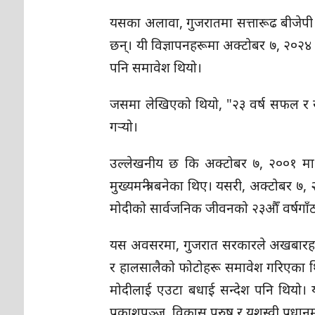
यसका अलावा, गुजरातमा सत्तारूढ बीजेपी 
छन्। यी विज्ञापनहरूमा अक्टोबर ७, २०२४
पनि समावेश थियो।
जसमा लेखिएको थियो, "२३ वर्ष सफल र सक्
गर्‍यो।
उल्लेखनीय छ कि अक्टोबर ७, २००१ मा तत
मुख्यमन्त्री बनेका थिए। यसरी, अक्टोबर ७, २०
मोदीको सार्वजनिक जीवनको २३औँ वर्षगाँ
यस अवसरमा, गुजरात सरकारले अखबारहरूम
र हालसालैको फोटोहरू समावेश गरिएका थिए। विज्
मोदीलाई एउटा बधाई सन्देश पनि थियो। यसम
प्रकाशपुञ्ज, विकास पुरुष र यशस्वी प्रधानमन्