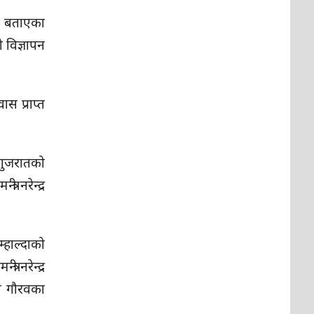
ो" बताएका
 विज्ञापन
स प्राप्त
गुजरातको
ी नरेन्द्र
हाल्दाको
ी नरेन्द्र
को गौरवका