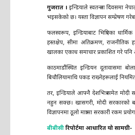
गुजरात ।
इन्डियाले स्वतन्त्रता दिवसमा न
भइसकेको छ। यस्ता विज्ञापन सम्प्रेषण गरेबापत
फलस्वरूप, इन्डियाबाट भित्रिएका धार्मिक
हस्तक्षेप, सीमा अतिक्रमण, राजनीतिक हस
खालका एकाध समाचार प्रकाशित गरे पनि अन्त
काठमाडौंस्थित इन्डियन दूतावासमा बोलाएर
बिचौलियामाथि पकड राख्नेहरूलाई नियमित भो
तर, इन्डियाले आफ्नै देशभित्र समेत मोदी 
नहुन सक्छ। खासगरी, मोदी सरकारको बढाइचढा
विज्ञापनमा ठूलो मात्रामा सरकारी रकम प्रय
बीबीसी
रिपोर्टमा आधारित यो सामग्री-