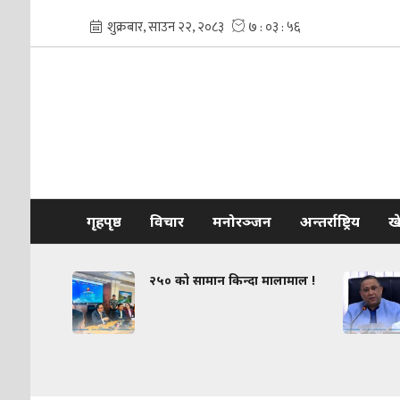
गृहपृष्ठ
विचार
मनोरञ्जन
अन्तर्राष्ट्रिय
ख
२५० को सामान किन्दा मालामाल !
परराष्ट्र म
ई–प्रमाण