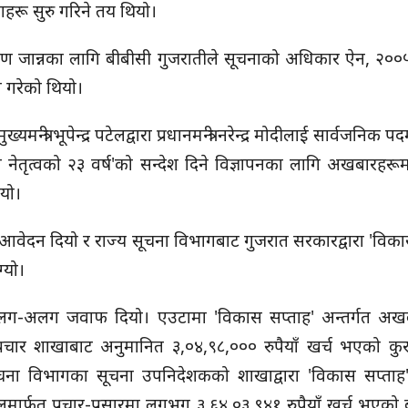
हरू सुरु गरिने तय थियो।
रण जान्नका लागि बीबीसी गुजरातीले सूचनाको अधिकार ऐन, २००५
गरेको थियो।
त्री भूपेन्द्र पटेलद्वारा प्रधानमन्त्री नरेन्द्र मोदीलाई सार्वजनिक पद
 नेतृत्वको २३ वर्ष'को सन्देश दिने विज्ञापनका लागि अखबारह
ियो।
 आवेदन दियो र राज्य सूचना विभागबाट गुजरात सरकारद्वारा 'विका
्यो।
ग-अलग जवाफ दियो। एउटामा 'विकास सप्ताह' अन्तर्गत अख
्रचार शाखाबाट अनुमानित ३,०४,९८,००० रुपैयाँ खर्च भएको कुर
ना विभागका सूचना उपनिदेशकको शाखाद्वारा 'विकास सप्ताह' 
मार्फत प्रचार-प्रसारमा लगभग ३,६४,०३,९४१ रुपैयाँ खर्च भएक