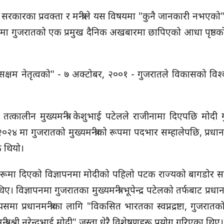
सरकारका प्रवक्ता र मन्त्रीले यस विषयमा "कुनै जानकारी नभएक
 मा गुजरातको एक प्रमुख दैनिक अखबारमा छापिएको आधा पृष्ठको
षम नेतृत्वको" - ७ अक्टोबर, २००१ - गुजरातले विकासको विश्वा
्कालीन मुख्यमन्त्री केशुभाई पटेलले राजीनामा दिएपछि मोदी 
२४ मा गुजरातको मुख्यमन्त्रीको रूपमा पदभार सम्हालेपछि, प्रधानमन्त्र
ठ थियो।
ा दिएको विज्ञापनमा मोदीको पहिलो पटक राज्यको बागडोर सम्
ञापनमा गुजरातका मुख्यमन्त्री भूपेन्द्र पटेलको तर्फबाट प्रधानमन्त्र
ा प्रधानमन्त्रीका लागि "विकसित भारतका स्वप्नद्रष्टा, गुजरात
त्री श्री नरेन्द्रभाई मोदी" जस्ता धेरै विशेषणहरू प्रयोग गरिएका थिए।