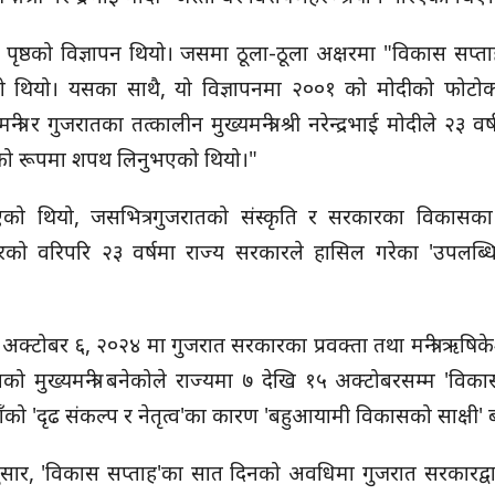
ण पृष्ठको विज्ञापन थियो। जसमा ठूला-ठूला अक्षरमा "विकास सप्त
एको थियो। यसका साथै, यो विज्ञापनमा २००१ को मोदीको फोटो
ी र गुजरातका तत्कालीन मुख्यमन्त्री श्री नरेन्द्रभाई मोदीले २३ वर
रीको रूपमा शपथ लिनुभएको थियो।"
ो थियो, जसभित्र गुजरातको संस्कृति र सरकारका विकासका
रको वरिपरि २३ वर्षमा राज्य सरकारले हासिल गरेका 'उपलब्धिह
् अक्टोबर ६, २०२४ मा गुजरात सरकारका प्रवक्ता तथा मन्त्री ऋषिक
तको मुख्यमन्त्री बनेकोले राज्यमा ७ देखि १५ अक्टोबरसम्म 'विका
को 'दृढ संकल्प र नेतृत्व'का कारण 'बहुआयामी विकासको साक्षी'
ुसार, 'विकास सप्ताह'का सात दिनको अवधिमा गुजरात सरकारद्वा