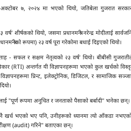
ो अक्टोबर ७, २०२४ मा भएको थियो, जतिबेला गुजरात सरका
वर्ष' शीर्षकको थियो, जसमा प्रधानमन्त्री नरेन्द्र मोदीलाई सार्व
्रधानमन्त्रीको रूपमा) २३ वर्ष पूरा गरेकोमा बधाई दिइएको थियो।
्ताह - सफल र सक्षम नेतृत्वको २३ वर्ष' थियो। बीबीसी गुजराती
ार (RTI) अन्तर्गत यी विज्ञापनहरूमा भएको कुल खर्चको विस्त
िज्ञापनहरूमा प्रिन्ट, इलेक्ट्रोनिक, डिजिटल, र सामाजिक सञ्
दियो।
चलाई "पूर्ण रूपमा अनुचित र जनताको पैसाको बर्बादी" भनेका छन्।
तो कुनै खर्च भएको भए पनि, उनीहरूको ध्यानमा त्यो आँकडा नभएक
ीक्षण (audit) गरिने" बताएका छन्।