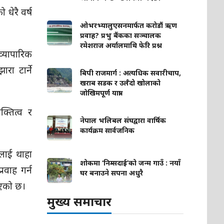
 धेरै वर्ष
ओभरभ्यालुएसनमार्फत करोडौं ऋण
प्रवाह? प्रभु बैंकका सञ्चालक
रमेशराज अर्यालमाथि फेरि प्रश्न
व्यापारिक
रा टार्ने
बिपी राजमार्ग : अत्यधिक सवारीचाप,
खराब सडक र उर्लँदो खोलाको
जोखिमपूर्ण यात्रा
क्तित्व र
नेपाल भलिबल संघद्वारा वार्षिक
कार्यक्रम सार्वजनिक
ैलाई थाहा
शोकमा ‘निम्सदाई’को जन्म गाउँ : नयाँ
रवाह गर्न
घर बनाउने सपना अधुरै
खिएको छ।
मुख्य समाचार