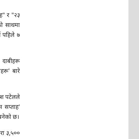
ाह" र "२३
को साथमा
्ष पहिले ७
 दाबीहरू
रू' बारे
ेश पटेलले
स सप्ताह'
 बनेको छ।
रा ३,५००