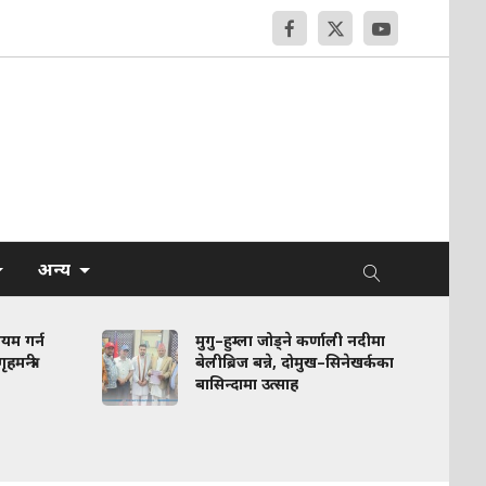
अन्य
मुगु–हुम्ला जोड्ने कर्णाली नदीमा
सरकार
बेलीब्रिज बन्ने, दोमुख–सिनेखर्कका
अभिभा
बासिन्दामा उत्साह
हुनुपर