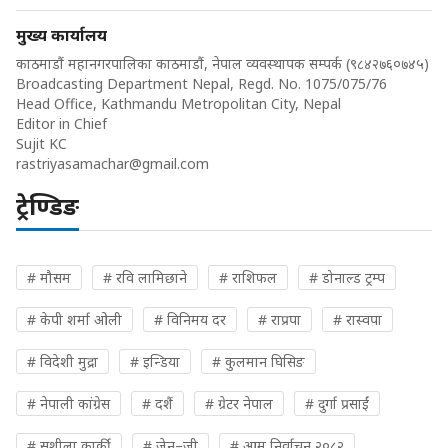
मुख्य कार्यालय
काठमाडौं महानगरपालिका काठमाडौं, नेपाल व्यवस्थापक सम्पर्क (९८४२७६०७४५)
Broadcasting Department Nepal, Regd. No. 1075/075/76
Head Office, Kathmandu Metropolitan City, Nepal
Editor in Chief
Sujit KC
rastriyasamachar@gmail.com
ट्रेण्डिङ
# मौसम
# रवि लामिछाने
# राशिफल
# डोनाल्ड ट्रम्प
# केपी शर्मा ओली
# विनिमय दर
# राप्रपा
# रास्वपा
# विदेशी मुद्रा
# इन्डिया
# कुलमान घिसिङ
# नेपाली कांग्रेस
# दशैं
# ग्रेटर नेपाल
# दुर्गा प्रसाईं
# सुशीला कार्की
# जेन–जी
# आम निर्वाचन २०८२