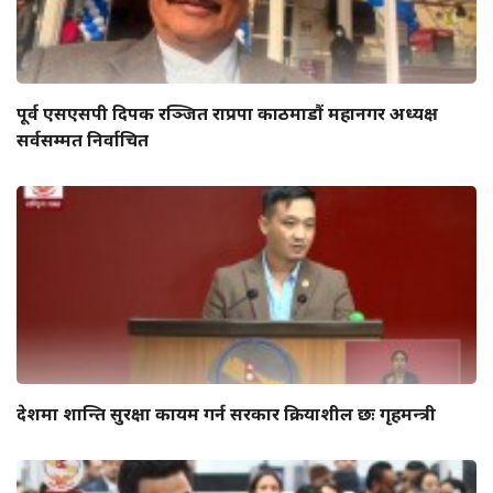
पूर्व एसएसपी दिपक रञ्जित राप्रपा काठमाडौं महानगर अध्यक्ष
सर्वसम्मत निर्वाचित
देशमा शान्ति सुरक्षा कायम गर्न सरकार क्रियाशील छः गृहमन्त्री