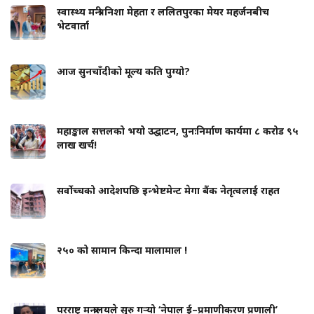
स्वास्थ्य मन्त्री निशा मेहता र ललितपुरका मेयर महर्जनबीच
भेटवार्ता
आज सुनचाँदीको मूल्य कति पुग्यो?
महाङ्काल सत्तलको भयो उद्घाटन, पुनःनिर्माण कार्यमा ८ करोड ९५
लाख खर्च!
सर्वोच्चको आदेशपछि इन्भेष्टमेन्ट मेगा बैंक नेतृत्वलाई राहत
२५० को सामान किन्दा मालामाल !
परराष्ट्र मन्त्रालयले सुरु गर्‍यो ‘नेपाल ई–प्रमाणीकरण प्रणाली’