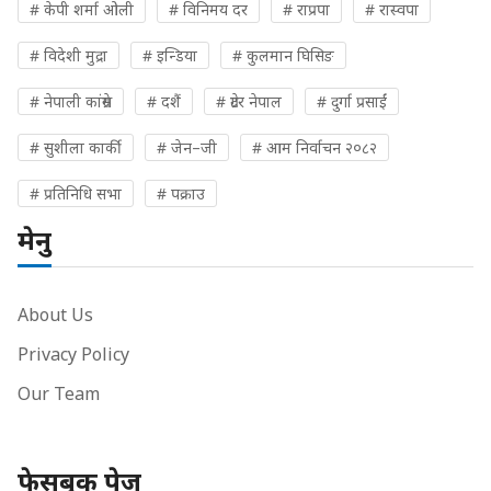
# केपी शर्मा ओली
# विनिमय दर
# राप्रपा
# रास्वपा
# विदेशी मुद्रा
# इन्डिया
# कुलमान घिसिङ
# नेपाली कांग्रेस
# दशैं
# ग्रेटर नेपाल
# दुर्गा प्रसाईं
# सुशीला कार्की
# जेन–जी
# आम निर्वाचन २०८२
# प्रतिनिधि सभा
# पक्राउ
मेनु
About Us
Privacy Policy
Our Team
फेसबुक पेज