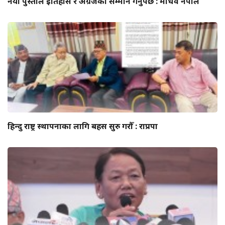
नयाँ पुस्ताले इतिहास र अग्रजको सम्मान गर्नुपर्छ : माधव नेपाल
हिन्दु राष्ट्र स्थापनाका लागि बहस सुरु गरौँ : राप्रपा