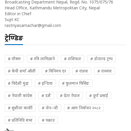
Broadcasting Department Nepal, Regd. No. 1075/075/76
Head Office, Kathmandu Metropolitan City, Nepal
Editor in Chief
Sujit KC
rastriyasamachar@gmail.com
ट्रेण्डिङ
# मौसम
# रवि लामिछाने
# राशिफल
# डोनाल्ड ट्रम्प
# केपी शर्मा ओली
# विनिमय दर
# राप्रपा
# रास्वपा
# विदेशी मुद्रा
# इन्डिया
# कुलमान घिसिङ
# नेपाली कांग्रेस
# दशैं
# ग्रेटर नेपाल
# दुर्गा प्रसाईं
# सुशीला कार्की
# जेन–जी
# आम निर्वाचन २०८२
# प्रतिनिधि सभा
# पक्राउ