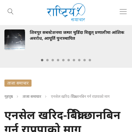
पुर सबस्टेशनमा जम्पर चुडिँदा विद्युत् प्रणालीमा आंशिक
रास्
ोध, आपूर्ति पुनःस्थापित
ताजा समाचार
गृहपृष्ठ
ताजा समाचार
एनसेल खरिद-बिक्री छानबिन गर्न राप्रपाको माग
एनसेल खरिद-बिक्री छानबिन
गर्न राप्रपाको माग