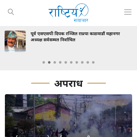
डौं महानगर
स्वास्थ्य मन्त्री निशा मेहता र ललितपुरका म
भेटवार्ता
अपराध