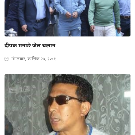
दीपक मनाङे जेल चलान
मंगलबार, कात्तिक २७, २०८१