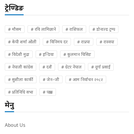
ट्रेण्डिङ
# मौसम
# रवि लामिछाने
# राशिफल
# डोनाल्ड ट्रम्प
# केपी शर्मा ओली
# विनिमय दर
# राप्रपा
# रास्वपा
# विदेशी मुद्रा
# इन्डिया
# कुलमान घिसिङ
# नेपाली कांग्रेस
# दशैं
# ग्रेटर नेपाल
# दुर्गा प्रसाईं
# सुशीला कार्की
# जेन–जी
# आम निर्वाचन २०८२
# प्रतिनिधि सभा
# पक्राउ
मेनु
About Us