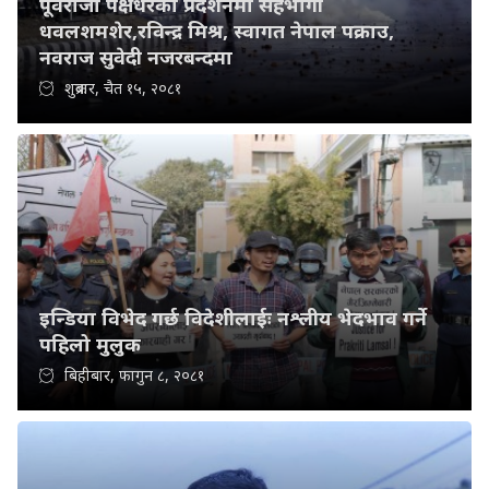
पूर्वराजा पक्षधरको प्रदर्शनमा सहभागी
धवलशमशेर,रविन्द्र मिश्र, स्वागत नेपाल पक्राउ,
नवराज सुवेदी नजरबन्दमा
शुक्रबार, चैत १५, २०८१
इन्डिया विभेद गर्छ विदेशीलाईः नश्लीय भेदभाव गर्ने
पहिलो मुलुक
बिहीबार, फागुन ८, २०८१