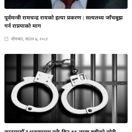
पूर्वमन्त्री रामचन्द्र रायको हत्या प्रकरण : सत्यतथ्य जाँचबुझ
गर्न राप्रपाको माग
सोमबार, साउन ७, २०८१
काठमाडौँ र भक्तपुरमा एकै दिन १६ लाख बढीको चोरी