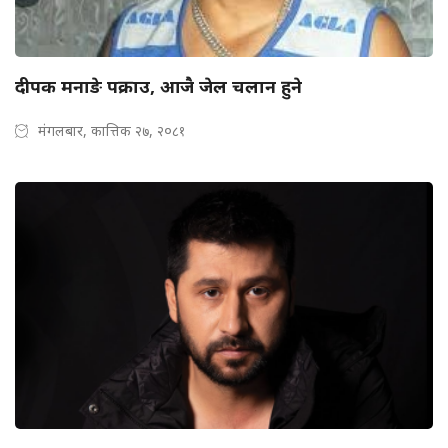
दीपक मनाङे पक्राउ, आजै जेल चलान हुने
मंगलबार, कात्तिक २७, २०८१