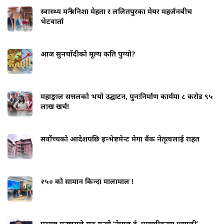
स्वास्थ्य मन्त्री निशा मेहता र ललितपुरका मेयर महर्जनबीच
भेटवार्ता
आज सुनचाँदीको मूल्य कति पुग्यो?
महाङ्काल सत्तलको भयो उद्घाटन, पुनःनिर्माण कार्यमा ८ करोड ९५
लाख खर्च!
सर्वोच्चको आदेशपछि इन्भेष्टमेन्ट मेगा बैंक नेतृत्वलाई राहत
२५० को सामान किन्दा मालामाल !
परराष्ट्र मन्त्रालयले सुरु गर्‍यो ‘नेपाल ई–प्रमाणीकरण प्रणाली’