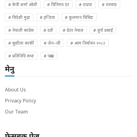
# केपी शर्मा ओली
# विनिमय दर
# राप्रपा
# रास्वपा
# विदेशी मुद्रा
# इन्डिया
# कुलमान घिसिङ
# नेपाली कांग्रेस
# दशैं
# ग्रेटर नेपाल
# दुर्गा प्रसाईं
# सुशीला कार्की
# जेन–जी
# आम निर्वाचन २०८२
# प्रतिनिधि सभा
# पक्राउ
मेनु
About Us
Privacy Policy
Our Team
फेसबुक पेज