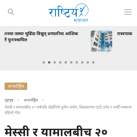
णालीमा आंशिक
रास्वपाका मन्त्रीले पार्टी कार्यालयमै नागरिकका गु
अन्तर्राष्ट्रिय
गृहपृष्ठ
अन्तर्राष्ट्रिय
मेस्सी र यामालबीच २० वर्षपछि दोहोरियो दुर्लभ संयोग, विश्वकपमा एउटै उमेर र जर्सी नम्बरमा
पहिलो गोल
मेस्सी र यामालबीच २०