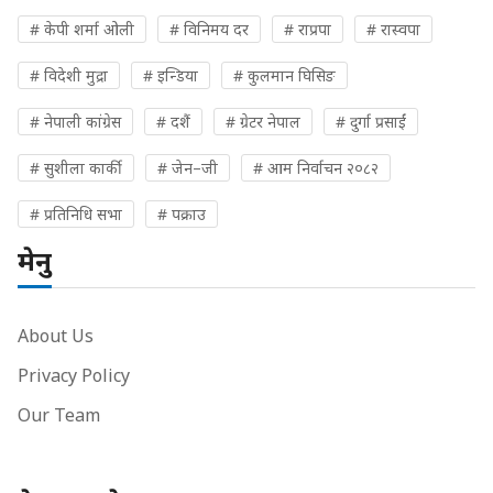
# केपी शर्मा ओली
# विनिमय दर
# राप्रपा
# रास्वपा
# विदेशी मुद्रा
# इन्डिया
# कुलमान घिसिङ
# नेपाली कांग्रेस
# दशैं
# ग्रेटर नेपाल
# दुर्गा प्रसाईं
# सुशीला कार्की
# जेन–जी
# आम निर्वाचन २०८२
# प्रतिनिधि सभा
# पक्राउ
मेनु
About Us
Privacy Policy
Our Team