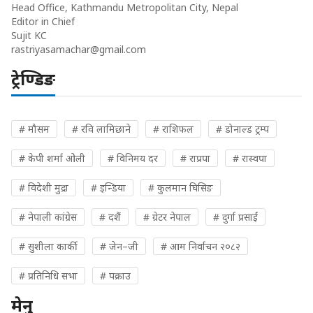
Head Office, Kathmandu Metropolitan City, Nepal
Editor in Chief
Sujit KC
rastriyasamachar@gmail.com
ट्रेण्डिङ
# मौसम
# रवि लामिछाने
# राशिफल
# डोनाल्ड ट्रम्प
# केपी शर्मा ओली
# विनिमय दर
# राप्रपा
# रास्वपा
# विदेशी मुद्रा
# इन्डिया
# कुलमान घिसिङ
# नेपाली कांग्रेस
# दशैं
# ग्रेटर नेपाल
# दुर्गा प्रसाईं
# सुशीला कार्की
# जेन–जी
# आम निर्वाचन २०८२
# प्रतिनिधि सभा
# पक्राउ
मेनु