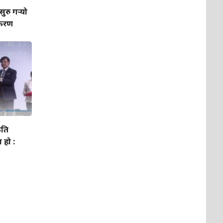
सुरु गर्‍यो
ीकरण
ृति
 हो :