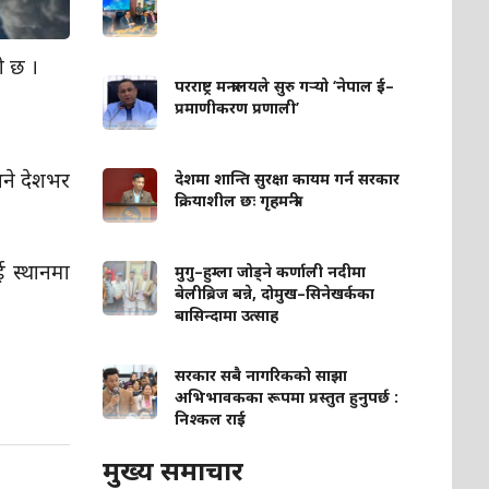
को छ ।
परराष्ट्र मन्त्रालयले सुरु गर्‍यो ‘नेपाल ई–
प्रमाणीकरण प्रणाली’
भने देशभर
देशमा शान्ति सुरक्षा कायम गर्न सरकार
क्रियाशील छः गृहमन्त्री
ई स्थानमा
मुगु–हुम्ला जोड्ने कर्णाली नदीमा
बेलीब्रिज बन्ने, दोमुख–सिनेखर्कका
बासिन्दामा उत्साह
सरकार सबै नागरिकको साझा
अभिभावकका रूपमा प्रस्तुत हुनुपर्छ :
निश्कल राई
मुख्य समाचार