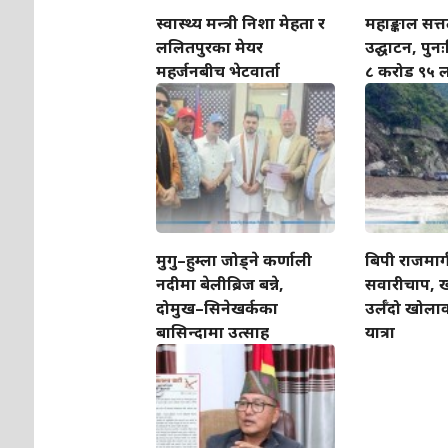
स्वास्थ्य मन्त्री निशा मेहता र
महाङ्काल सत
ललितपुरका मेयर
उद्घाटन, पुनः
महर्जनबीच भेटवार्ता
८ करोड ९५ ल
मुगु–हुम्ला जोड्ने कर्णाली
बिपी राजमार्
नदीमा बेलीब्रिज बन्ने,
सवारीचाप, 
दोमुख–सिनेखर्कका
उर्लँदो खोला
बासिन्दामा उत्साह
यात्रा