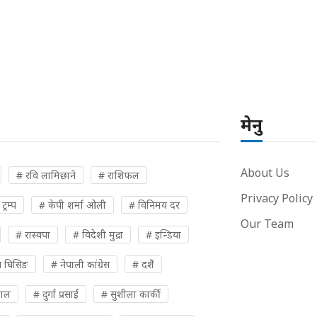
मेनु
About Us
# रवि लामिछाने
# राशिफल
Privacy Policy
्रम्प
# केपी शर्मा ओली
# विनिमय दर
Our Team
# रास्वपा
# विदेशी मुद्रा
# इन्डिया
 घिसिङ
# नेपाली कांग्रेस
# दशैं
पाल
# दुर्गा प्रसाईं
# सुशीला कार्की