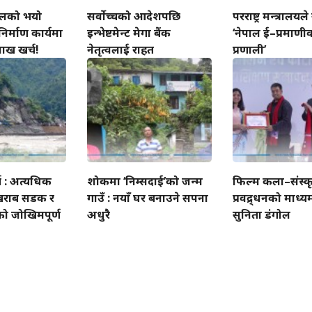
्तलको भयो
सर्वोच्चको आदेशपछि
परराष्ट्र मन्त्रालयले 
निर्माण कार्यमा
इन्भेष्टमेन्ट मेगा बैंक
‘नेपाल ई–प्रमाण
ाख खर्च!
नेतृत्वलाई राहत
प्रणाली’
ग : अत्यधिक
शोकमा ‘निम्सदाई’को जन्म
फिल्म कला–संस्क
खराब सडक र
गाउँ : नयाँ घर बनाउने सपना
प्रवद्र्धनको माध्यम
को जोखिमपूर्ण
अधुरै
सुनिता डंगोल