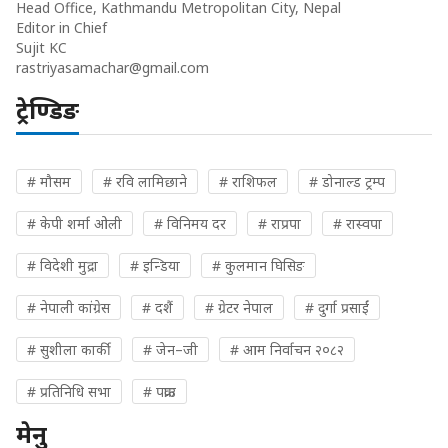
Head Office, Kathmandu Metropolitan City, Nepal
Editor in Chief
Sujit KC
rastriyasamachar@gmail.com
ट्रेण्डिङ
# मौसम
# रवि लामिछाने
# राशिफल
# डोनाल्ड ट्रम्प
# केपी शर्मा ओली
# विनिमय दर
# राप्रपा
# रास्वपा
# विदेशी मुद्रा
# इन्डिया
# कुलमान घिसिङ
# नेपाली कांग्रेस
# दशैं
# ग्रेटर नेपाल
# दुर्गा प्रसाईं
# सुशीला कार्की
# जेन–जी
# आम निर्वाचन २०८२
# प्रतिनिधि सभा
# पक्राउ
मेनु