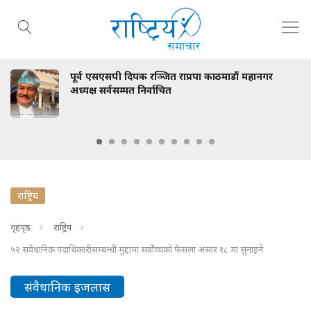
पी दिपक रञ्जित राप्रपा काठमाडौं महानगर
स्वास्थ्य म
सम्मत निर्वाचित
भेटवार्ता
राष्ट्रिय
गृहपृष्ठ
राष्ट्रिय
५२ संवैधानिक पदाधिकारीसम्बन्धी मुद्दामा सर्वोच्चको फैसला असार १८ मा सुनाइने
संवैधानिक इजलास