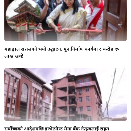
महाङ्काल सत्तलको भयो उद्घाटन, पुनःनिर्माण कार्यमा ८ करोड ९५
लाख खर्च!
सर्वोच्चको आदेशपछि इन्भेष्टमेन्ट मेगा बैंक नेतृत्वलाई राहत