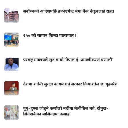
सर्वोच्चको आदेशपछि इन्भेष्टमेन्ट मेगा बैंक नेतृत्वलाई राहत
२५० को सामान किन्दा मालामाल !
परराष्ट्र मन्त्रालयले सुरु गर्‍यो ‘नेपाल ई–प्रमाणीकरण प्रणाली’
देशमा शान्ति सुरक्षा कायम गर्न सरकार क्रियाशील छः गृहमन्त्री
मुगु–हुम्ला जोड्ने कर्णाली नदीमा बेलीब्रिज बन्ने, दोमुख–
सिनेखर्कका बासिन्दामा उत्साह