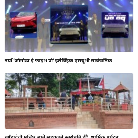
नयाँ ‘ओमोडा ई फाइभ प्रो’ इलेक्ट्रिक एसयूभी सार्वजनिक
खाँडादेवी मन्दिर जाने सडकको स्तरोन्नति हुँदै, धार्मिक पर्यटन