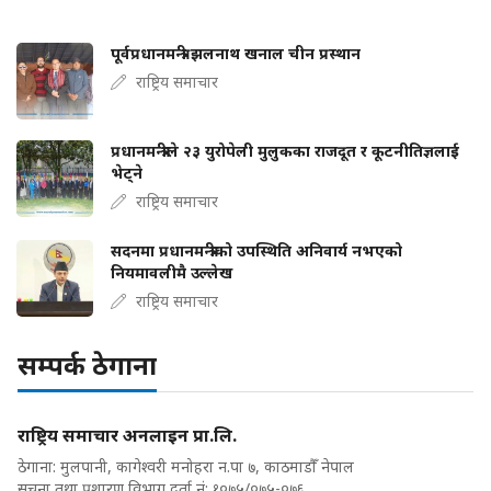
पूर्वप्रधानमन्त्री झलनाथ खनाल चीन प्रस्थान
राष्ट्रिय समाचार
प्रधानमन्त्रीले २३ युरोपेली मुलुकका राजदूत र कूटनीतिज्ञलाई
भेट्ने
राष्ट्रिय समाचार
सदनमा प्रधानमन्त्रीको उपस्थिति अनिवार्य नभएको
नियमावलीमै उल्लेख
राष्ट्रिय समाचार
सम्पर्क ठेगाना
राष्ट्रिय समाचार अनलाइन प्रा.लि.
ठेगाना: मुलपानी, कागेश्वरी मनोहरा न.पा ७, काठमाडौँ नेपाल
सूचना तथा प्रशारण विभाग दर्ता नं: १०७५/०७५-०७६