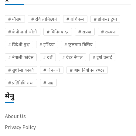
# मौसम
# रवि लामिछाने
# राशिफल
# डोनाल्ड ट्रम्प
# केपी शर्मा ओली
# विनिमय दर
# राप्रपा
# रास्वपा
# विदेशी मुद्रा
# इन्डिया
# कुलमान घिसिङ
# नेपाली कांग्रेस
# दशैं
# ग्रेटर नेपाल
# दुर्गा प्रसाईं
# सुशीला कार्की
# जेन–जी
# आम निर्वाचन २०८२
# प्रतिनिधि सभा
# पक्राउ
मेनु
About Us
Privacy Policy