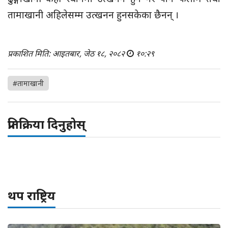
तामाखानी अहिलेसम्म उत्खनन हुनसकेका छैनन् ।
प्रकाशित मिति: आइतबार, जेठ १८, २०८२
१०:२९
#तामाखानी
प्रतिक्रिया दिनुहोस्
थप राष्ट्रिय