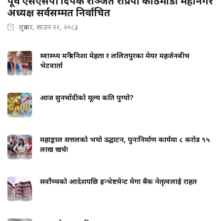
पूर्व एसएसपी दिपक रञ्जित राप्रपा काठमाडौं महानगर
अध्यक्ष सर्वसम्मत निर्वाचित
शुक्रबार, साउन २२, २०८३
स्वास्थ्य मन्त्री निशा मेहता र ललितपुरका मेयर महर्जनबीच
भेटवार्ता
आज सुनचाँदीको मूल्य कति पुग्यो?
महाङ्काल सत्तलको भयो उद्घाटन, पुनःनिर्माण कार्यमा ८ करोड ९५
लाख खर्च!
सर्वोच्चको आदेशपछि इन्भेष्टमेन्ट मेगा बैंक नेतृत्वलाई राहत