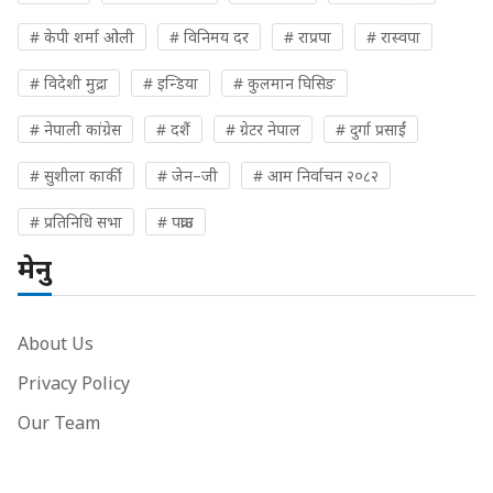
# केपी शर्मा ओली
# विनिमय दर
# राप्रपा
# रास्वपा
# विदेशी मुद्रा
# इन्डिया
# कुलमान घिसिङ
# नेपाली कांग्रेस
# दशैं
# ग्रेटर नेपाल
# दुर्गा प्रसाईं
# सुशीला कार्की
# जेन–जी
# आम निर्वाचन २०८२
# प्रतिनिधि सभा
# पक्राउ
मेनु
About Us
Privacy Policy
Our Team