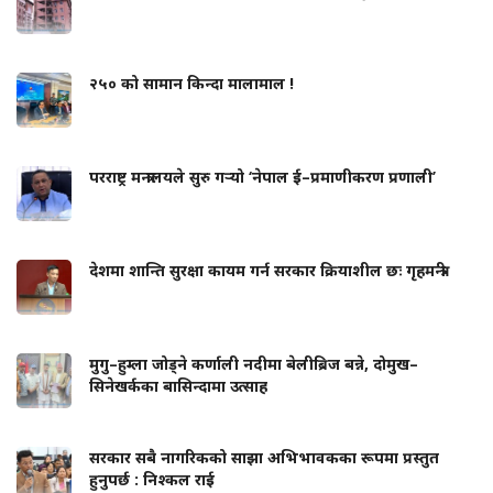
२५० को सामान किन्दा मालामाल !
परराष्ट्र मन्त्रालयले सुरु गर्‍यो ‘नेपाल ई–प्रमाणीकरण प्रणाली’
देशमा शान्ति सुरक्षा कायम गर्न सरकार क्रियाशील छः गृहमन्त्री
मुगु–हुम्ला जोड्ने कर्णाली नदीमा बेलीब्रिज बन्ने, दोमुख–
सिनेखर्कका बासिन्दामा उत्साह
सरकार सबै नागरिकको साझा अभिभावकका रूपमा प्रस्तुत
हुनुपर्छ : निश्कल राई