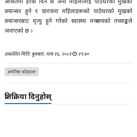
औसतमा हरेक दिन छ जना महिलालाई पाठेघरको मुखको
क्यान्सर हुने र चारजना महिलाहरूको पाठेघरको मुखको
क्यान्सरबाट मृत्यु हुने गरेको स्वास्थ्य मन्त्रालयको तथ्याङ्कले
जनाएको छ ।
प्रकाशित मिति: बुधबार, माघ १६, २०८१
१९:४०
#मनिषा कोइराला
प्रतिक्रिया दिनुहोस्