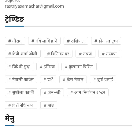
rastriyasamachar@gmail.com
ट्रेण्डिङ
# मौसम
# रवि लामिछाने
# राशिफल
# डोनाल्ड ट्रम्प
# केपी शर्मा ओली
# विनिमय दर
# राप्रपा
# रास्वपा
# विदेशी मुद्रा
# इन्डिया
# कुलमान घिसिङ
# नेपाली कांग्रेस
# दशैं
# ग्रेटर नेपाल
# दुर्गा प्रसाईं
# सुशीला कार्की
# जेन–जी
# आम निर्वाचन २०८२
# प्रतिनिधि सभा
# पक्राउ
मेनु