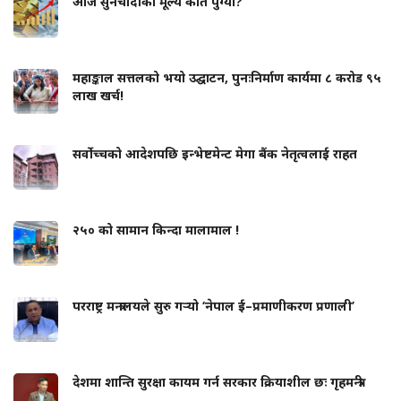
आज सुनचाँदीको मूल्य कति पुग्यो?
महाङ्काल सत्तलको भयो उद्घाटन, पुनःनिर्माण कार्यमा ८ करोड ९५
लाख खर्च!
सर्वोच्चको आदेशपछि इन्भेष्टमेन्ट मेगा बैंक नेतृत्वलाई राहत
२५० को सामान किन्दा मालामाल !
परराष्ट्र मन्त्रालयले सुरु गर्‍यो ‘नेपाल ई–प्रमाणीकरण प्रणाली’
देशमा शान्ति सुरक्षा कायम गर्न सरकार क्रियाशील छः गृहमन्त्री