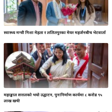
स्वास्थ्य मन्त्री निशा मेहता र ललितपुरका मेयर महर्जनबीच भेटवार्ता
महाङ्काल सत्तलको भयो उद्घाटन, पुनःनिर्माण कार्यमा ८ करोड ९५
लाख खर्च!