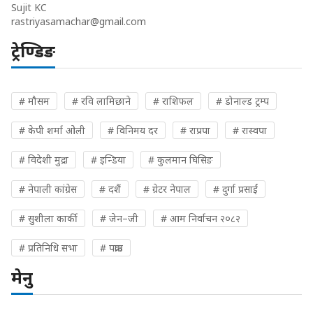
Sujit KC
rastriyasamachar@gmail.com
ट्रेण्डिङ
# मौसम
# रवि लामिछाने
# राशिफल
# डोनाल्ड ट्रम्प
# केपी शर्मा ओली
# विनिमय दर
# राप्रपा
# रास्वपा
# विदेशी मुद्रा
# इन्डिया
# कुलमान घिसिङ
# नेपाली कांग्रेस
# दशैं
# ग्रेटर नेपाल
# दुर्गा प्रसाईं
# सुशीला कार्की
# जेन–जी
# आम निर्वाचन २०८२
# प्रतिनिधि सभा
# पक्राउ
मेनु