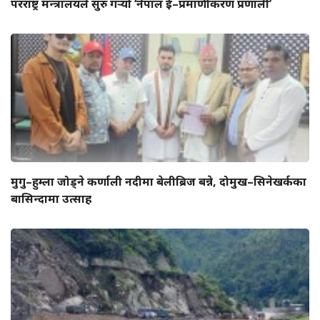
परराष्ट्र मन्त्रालयले सुरु गर्‍यो ‘नेपाल ई–प्रमाणीकरण प्रणाली’
मुगु–हुम्ला जोड्ने कर्णाली नदीमा बेलीब्रिज बन्ने, दोमुख–सिनेखर्कका
बासिन्दामा उत्साह