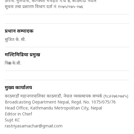
ठेगाना: मुलपानी, कागेश्वरी मनोहरा न.पा ७, काठमाडौँ नेपाल
सूचना तथा प्रशारण विभाग दर्ता नं: १०७५/०७५-०७६
प्रधान सम्पादक
सुजित के. सी.
मल्टिमिडिया प्रमुख
विक्रम के.सी.
मुख्य कार्यालय
काठमाडौं महानगरपालिका काठमाडौं, नेपाल व्यवस्थापक सम्पर्क (९८४२७६०७४५)
Broadcasting Department Nepal, Regd. No. 1075/075/76
Head Office, Kathmandu Metropolitan City, Nepal
Editor in Chief
Sujit KC
rastriyasamachar@gmail.com