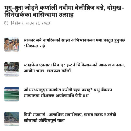
मुगु–हुम्ला जोड्ने कर्णाली नदीमा बेलीब्रिज बन्ने, दोमुख–
सिनेखर्कका बासिन्दामा उत्साह
बिहीबार, साउन २१, २०८३
सरकार सबै नागरिकको साझा अभिभावकका रूपमा प्रस्तुत हुनुपर्छ
: निश्कल राई
स्टाइपेन्ड एकरूपता विवाद : इन्टर्न चिकित्सकको आमरण अनसन,
आयोग भन्छ- छलफल गर्दैछौं
ओभरभ्यालुएसनमार्फत करोडौं ऋण प्रवाह? प्रभु बैंकका
सञ्चालक रमेशराज अर्यालमाथि फेरि प्रश्न
बिपी राजमार्ग : अत्यधिक सवारीचाप, खराब सडक र उर्लँदो
खोलाको जोखिमपूर्ण यात्रा