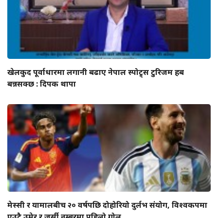
खेलकुद पूर्वाधारमा लगानी बढाए नेपाल स्पोट्र्स टुरिजम हब
बन्नसक्छ : दिपक थापा
मेस्सी र यामालबीच २० वर्षपछि दोहोरियो दुर्लभ संयोग, विश्वकपमा
एउटै उमेर र जर्सी नम्बरमा पहिलो गोल