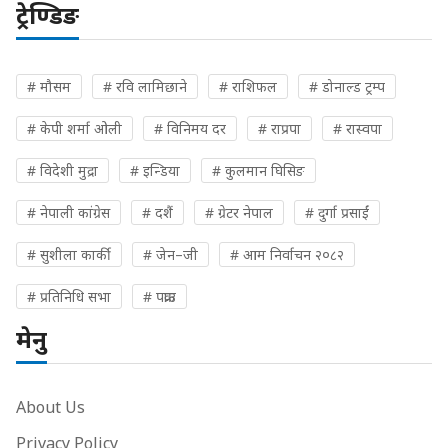
ट्रेण्डिङ
# मौसम
# रवि लामिछाने
# राशिफल
# डोनाल्ड ट्रम्प
# केपी शर्मा ओली
# विनिमय दर
# राप्रपा
# रास्वपा
# विदेशी मुद्रा
# इन्डिया
# कुलमान घिसिङ
# नेपाली कांग्रेस
# दशैं
# ग्रेटर नेपाल
# दुर्गा प्रसाईं
# सुशीला कार्की
# जेन–जी
# आम निर्वाचन २०८२
# प्रतिनिधि सभा
# पक्राउ
मेनु
About Us
Privacy Policy