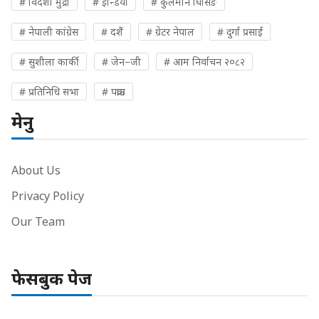
# विदेशी मुद्रा
# इन्डिया
# कुलमान घिसिङ
# नेपाली कांग्रेस
# दशैं
# ग्रेटर नेपाल
# दुर्गा प्रसाईं
# सुशीला कार्की
# जेन–जी
# आम निर्वाचन २०८२
# प्रतिनिधि सभा
# पक्राउ
मेनु
About Us
Privacy Policy
Our Team
फेसबुक पेज