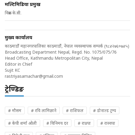
मल्टिमिडिया प्रमुख
विक्रम के.सी.
मुख्य कार्यालय
काठमाडौं महानगरपालिका काठमाडौं, नेपाल व्यवस्थापक सम्पर्क (९८४२७६०७४५)
Broadcasting Department Nepal, Regd. No. 1075/075/76
Head Office, Kathmandu Metropolitan City, Nepal
Editor in Chief
Sujit KC
rastriyasamachar@gmail.com
ट्रेण्डिङ
# मौसम
# रवि लामिछाने
# राशिफल
# डोनाल्ड ट्रम्प
# केपी शर्मा ओली
# विनिमय दर
# राप्रपा
# रास्वपा