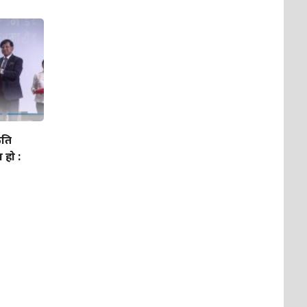
ृति
 हो :