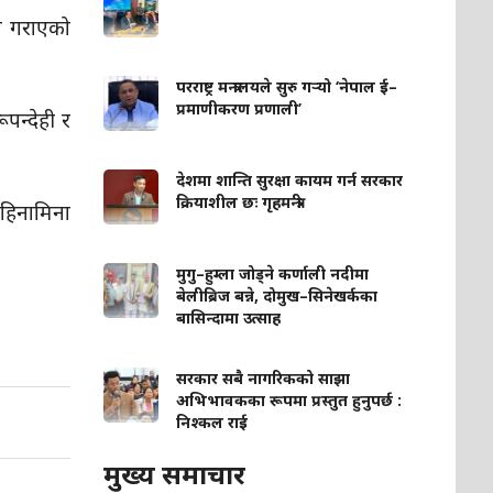
त गराएको
परराष्ट्र मन्त्रालयले सुरु गर्‍यो ‘नेपाल ई–
प्रमाणीकरण प्रणाली’
पन्देही र
देशमा शान्ति सुरक्षा कायम गर्न सरकार
क्रियाशील छः गृहमन्त्री
िनामिना
मुगु–हुम्ला जोड्ने कर्णाली नदीमा
बेलीब्रिज बन्ने, दोमुख–सिनेखर्कका
बासिन्दामा उत्साह
सरकार सबै नागरिकको साझा
अभिभावकका रूपमा प्रस्तुत हुनुपर्छ :
निश्कल राई
मुख्य समाचार