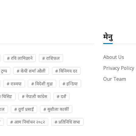
मेनु
About Us
# रवि लामिछाने
# राशिफल
Privacy Policy
्रम्प
# केपी शर्मा ओली
# विनिमय दर
Our Team
# रास्वपा
# विदेशी मुद्रा
# इन्डिया
 घिसिङ
# नेपाली कांग्रेस
# दशैं
पाल
# दुर्गा प्रसाईं
# सुशीला कार्की
ी
# आम निर्वाचन २०८२
# प्रतिनिधि सभा