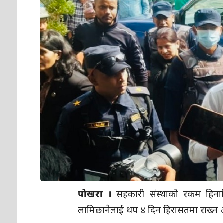
पोखरा ।
सहकारी संस्थाको रकम हिनामिना 
लामिछानेलाई थप ४ दिन हिरासतमा राख्न