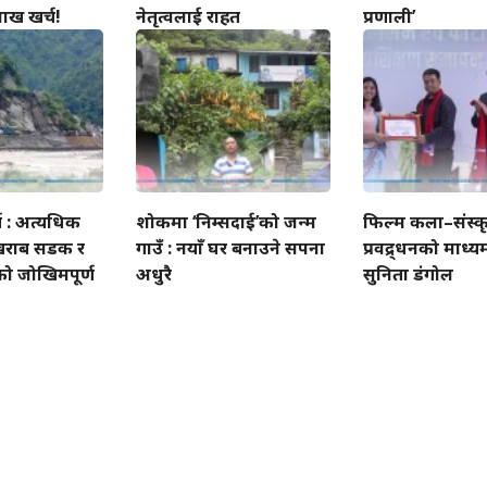
ाख खर्च!
नेतृत्वलाई राहत
प्रणाली’
ग : अत्यधिक
शोकमा ‘निम्सदाई’को जन्म
फिल्म कला–संस्क
खराब सडक र
गाउँ : नयाँ घर बनाउने सपना
प्रवद्र्धनको माध्यम
को जोखिमपूर्ण
अधुरै
सुनिता डंगोल