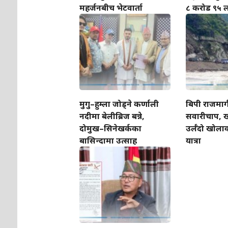
महर्जनबीच भेटवार्ता
८ करोड ९५ ल
मुगु–हुम्ला जोड्ने कर्णाली
बिपी राजमार्
नदीमा बेलीब्रिज बन्ने,
सवारीचाप, 
दोमुख–सिनेखर्कका
उर्लँदो खोला
बासिन्दामा उत्साह
यात्रा