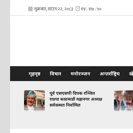
गृहपृष्ठ
विचार
मनोरञ्जन
अन्तर्राष्ट्रिय
ख
पूर्व एसएसपी दिपक रञ्जित
स्वास्थ्य मन्त्री निशा मे
राप्रपा काठमाडौं महानगर अध्यक्ष
ललितपुरका मेयर मह
सर्वसम्मत निर्वाचित
भेटवार्ता