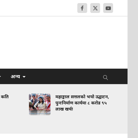
अन्य
महाङ्काल सत्तलको भयो उद्घाटन,
सर्वोच्चको आदेशपछि
पुनःनिर्माण कार्यमा ८ करोड ९५
मेगा बैंक नेतृत्वला
लाख खर्च!