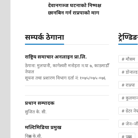
देवानगञ्ज घटनाको निष्पक्ष
छानबिन गर्न राप्रपाको माग
सम्पर्क ठेगाना
ट्रेण्डिङ
राष्ट्रिय समाचार अनलाइन प्रा.लि.
# मौसम
ठेगाना: मुलपानी, कागेश्वरी मनोहरा न.पा ७, काठमाडौँ
नेपाल
# डोनाल्ड ट
सूचना तथा प्रशारण विभाग दर्ता नं: १०७५/०७५-०७६
# राप्रपा
# कुलमान
प्रधान सम्पादक
# ग्रेटर ने
सुजित के. सी.
# जेन–ज
मल्टिमिडिया प्रमुख
विक्रम के.सी.
# पक्राउ