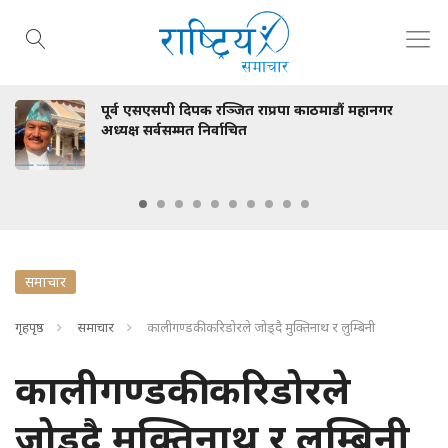
व एसएसपी दिपक रञ्जित राप्रपा काठमाडौं महानगर
स्वा
क्ष सर्वसम्मत निर्वाचित
भेटवा
समाचार
गृहपृष्ठ
समाचार
कालीगण्डकी करिडोरले जोड्दै मुक्तिनाथ र लुम्बिनी
कालीगण्डकी करिडोरले
जोड्दै मुक्तिनाथ र लुम्बिनी