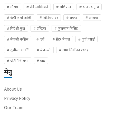
# मौसम
# रवि लामिछाने
# राशिफल
# डोनाल्ड ट्रम्प
# केपी शर्मा ओली
# विनिमय दर
# राप्रपा
# रास्वपा
# विदेशी मुद्रा
# इन्डिया
# कुलमान घिसिङ
# नेपाली कांग्रेस
# दशैं
# ग्रेटर नेपाल
# दुर्गा प्रसाईं
# सुशीला कार्की
# जेन–जी
# आम निर्वाचन २०८२
# प्रतिनिधि सभा
# पक्राउ
मेनु
About Us
Privacy Policy
Our Team