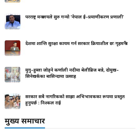
परराष्ट्र मन्त्रालयले सुरु गर्‍यो ‘नेपाल ई–प्रमाणीकरण प्रणाली’
देशमा शान्ति सुरक्षा कायम गर्न सरकार क्रियाशील छः गृहमन्त्री
मुगु–हुम्ला जोड्ने कर्णाली नदीमा बेलीब्रिज बन्ने, दोमुख–
सिनेखर्कका बासिन्दामा उत्साह
सरकार सबै नागरिकको साझा अभिभावकका रूपमा प्रस्तुत
हुनुपर्छ : निश्कल राई
मुख्य समाचार