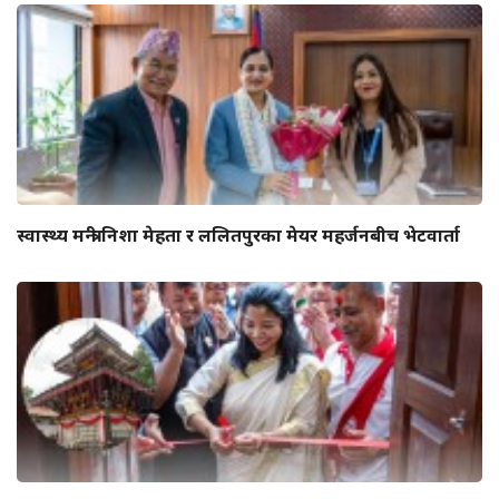
स्वास्थ्य मन्त्री निशा मेहता र ललितपुरका मेयर महर्जनबीच भेटवार्ता