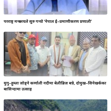
परराष्ट्र मन्त्रालयले सुरु गर्‍यो ‘नेपाल ई–प्रमाणीकरण प्रणाली’
मुगु–हुम्ला जोड्ने कर्णाली नदीमा बेलीब्रिज बन्ने, दोमुख–सिनेखर्कका
बासिन्दामा उत्साह