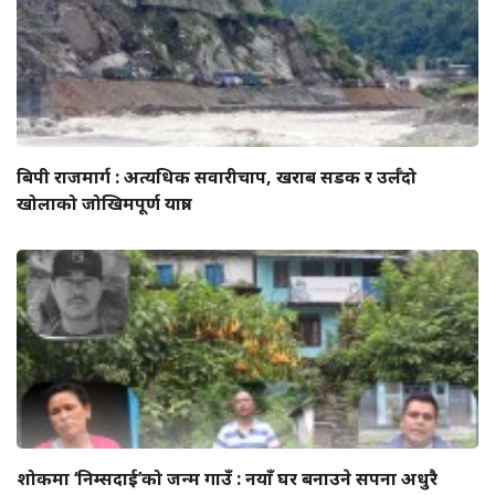
बिपी राजमार्ग : अत्यधिक सवारीचाप, खराब सडक र उर्लँदो
खोलाको जोखिमपूर्ण यात्रा
शोकमा ‘निम्सदाई’को जन्म गाउँ : नयाँ घर बनाउने सपना अधुरै