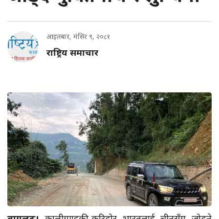
आइतबार, मंसिर ९, २०८१
राष्ट्रिय समाचार
बागलुङ।
कालीगण्डकी करिडोर भारतलाई चीनसँग जोड्ने