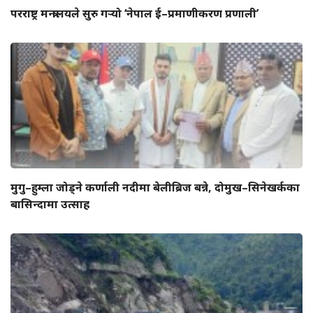
परराष्ट्र मन्त्रालयले सुरु गर्‍यो ‘नेपाल ई–प्रमाणीकरण प्रणाली’
मुगु–हुम्ला जोड्ने कर्णाली नदीमा बेलीब्रिज बन्ने, दोमुख–सिनेखर्कका
बासिन्दामा उत्साह