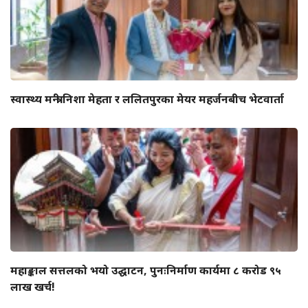
स्वास्थ्य मन्त्री निशा मेहता र ललितपुरका मेयर महर्जनबीच भेटवार्ता
महाङ्काल सत्तलको भयो उद्घाटन, पुनःनिर्माण कार्यमा ८ करोड ९५
लाख खर्च!