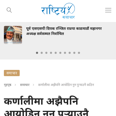
्व एसएसपी दिपक रञ्जित राप्रपा काठमाडौं महानगर
स्वा
क्ष सर्वसम्मत निर्वाचित
भेटव
समाचार
गृहपृष्ठ
समाचार
कर्णालीमा अझैपनि आयोडिन नुन पुर्‍याउनै कठिन
कर्णालीमा अझैपनि
आयोडिन नुन पुर्‍याउनै