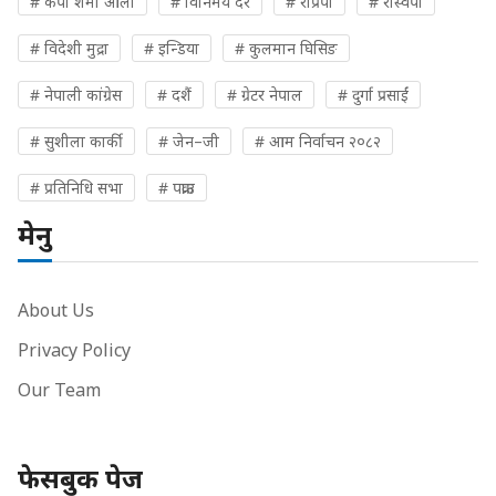
# केपी शर्मा ओली
# विनिमय दर
# राप्रपा
# रास्वपा
# विदेशी मुद्रा
# इन्डिया
# कुलमान घिसिङ
# नेपाली कांग्रेस
# दशैं
# ग्रेटर नेपाल
# दुर्गा प्रसाईं
# सुशीला कार्की
# जेन–जी
# आम निर्वाचन २०८२
# प्रतिनिधि सभा
# पक्राउ
मेनु
About Us
Privacy Policy
Our Team
फेसबुक पेज