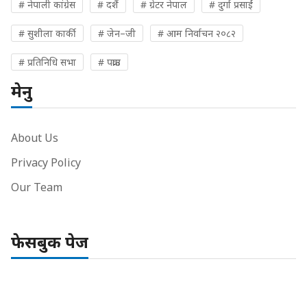
# नेपाली कांग्रेस
# दशैं
# ग्रेटर नेपाल
# दुर्गा प्रसाईं
# सुशीला कार्की
# जेन–जी
# आम निर्वाचन २०८२
# प्रतिनिधि सभा
# पक्राउ
मेनु
About Us
Privacy Policy
Our Team
फेसबुक पेज