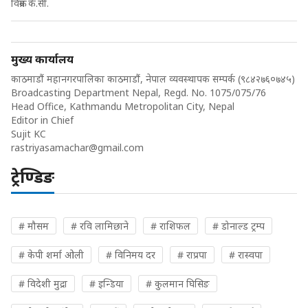
विक्रम के.सी.
मुख्य कार्यालय
काठमाडौं महानगरपालिका काठमाडौं, नेपाल व्यवस्थापक सम्पर्क (९८४२७६०७४५)
Broadcasting Department Nepal, Regd. No. 1075/075/76
Head Office, Kathmandu Metropolitan City, Nepal
Editor in Chief
Sujit KC
rastriyasamachar@gmail.com
ट्रेण्डिङ
# मौसम
# रवि लामिछाने
# राशिफल
# डोनाल्ड ट्रम्प
# केपी शर्मा ओली
# विनिमय दर
# राप्रपा
# रास्वपा
# विदेशी मुद्रा
# इन्डिया
# कुलमान घिसिङ