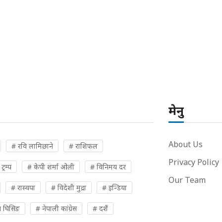
मेनु
About Us
# रवि लामिछाने
# राशिफल
Privacy Policy
्रम्प
# केपी शर्मा ओली
# विनिमय दर
Our Team
# रास्वपा
# विदेशी मुद्रा
# इन्डिया
 घिसिङ
# नेपाली कांग्रेस
# दशैं