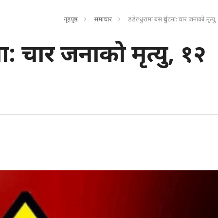
गृहपृष्ठ
समाचार
डडेल्धुरामा बस दुर्घटना: चार जनाको मृत्य
टना: चार जनाको मृत्यु, १२