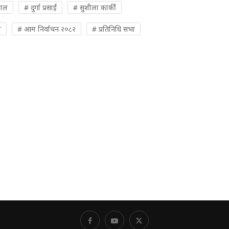
पाल
# दुर्गा प्रसाईं
# सुशीला कार्की
ी
# आम निर्वाचन २०८२
# प्रतिनिधि सभा