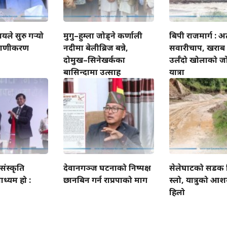
ालयले सुरु गर्‍यो
मुगु–हुम्ला जोड्ने कर्णाली
बिपी राजमार्ग : 
रमाणीकरण
नदीमा बेलीब्रिज बन्ने,
सवारीचाप, खराब
दोमुख–सिनेखर्कका
उर्लँदो खोलाको ज
बासिन्दामा उत्साह
यात्रा
ंस्कृति
देवानगञ्ज घटनाको निष्पक्ष
सेलेघाटको सडक नि
माध्यम हो :
छानबिन गर्न राप्रपाको माग
स्लो, यात्रुको आ
हिलो