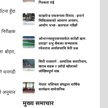
निश्कल राई
्घटना हुँदा
स्टाइपेन्ड एकरूपता विवाद : इन्टर्न
चिकित्सकको आमरण अनसन,
आयोग भन्छ- छलफल गर्दैछौं
 निरीक्षक
ओभरभ्यालुएसनमार्फत करोडौं ऋण
प्रवाह? प्रभु बैंकका सञ्चालक
रमेशराज अर्यालमाथि फेरि प्रश्न
ा बोहरा,
बिपी राजमार्ग : अत्यधिक सवारीचाप,
खराब सडक र उर्लँदो खोलाको
ागि धनगढी
जोखिमपूर्ण यात्रा
नेपाल भलिबल संघद्वारा वार्षिक
कार्यक्रम सार्वजनिक
को अनुमान
मुख्य समाचार