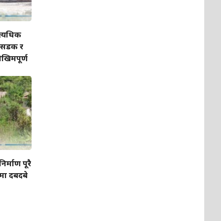
अत्यधिक
 सडक र
ोखिमपूर्ण
र्माण पूरै
शमा दबदबे