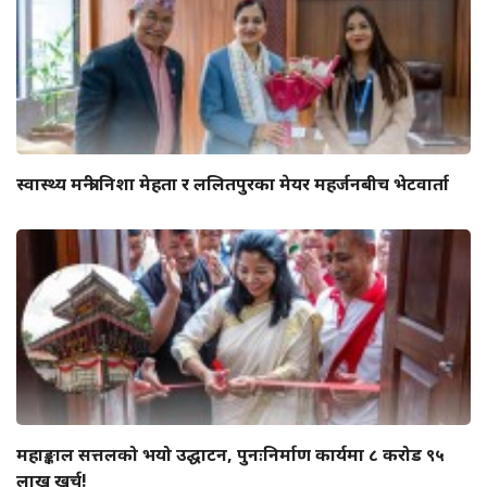
स्वास्थ्य मन्त्री निशा मेहता र ललितपुरका मेयर महर्जनबीच भेटवार्ता
महाङ्काल सत्तलको भयो उद्घाटन, पुनःनिर्माण कार्यमा ८ करोड ९५
लाख खर्च!