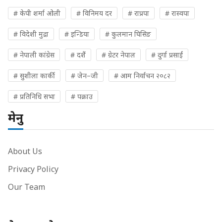
# केपी शर्मा ओली
# विनिमय दर
# राप्रपा
# रास्वपा
# विदेशी मुद्रा
# इन्डिया
# कुलमान घिसिङ
# नेपाली कांग्रेस
# दशैं
# ग्रेटर नेपाल
# दुर्गा प्रसाईं
# सुशीला कार्की
# जेन–जी
# आम निर्वाचन २०८२
# प्रतिनिधि सभा
# पक्राउ
मेनु
About Us
Privacy Policy
Our Team