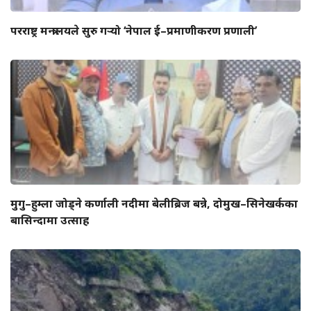
परराष्ट्र मन्त्रालयले सुरु गर्‍यो ‘नेपाल ई–प्रमाणीकरण प्रणाली’
मुगु–हुम्ला जोड्ने कर्णाली नदीमा बेलीब्रिज बन्ने, दोमुख–सिनेखर्कका
बासिन्दामा उत्साह