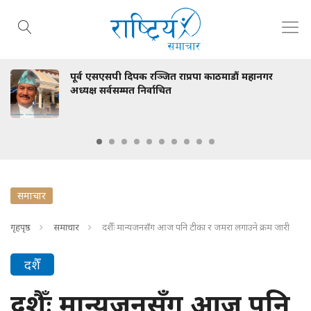
सपी दिपक रञ्जित राप्रपा काठमाडौं महानगर
स्वास्थ्य 
्वसम्मत निर्वाचित
भेटवार्ता
समाचार
गृहपृष्ठ
समाचार
दशैँः मान्यजनसँग आज पनि टीका र जमरा लगाउने क्रम जारी
दशैँ
दशैँः मान्यजनसँग आज पनि