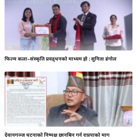
फिल्म कला–संस्कृति प्रवद्र्धनको माध्यम हो : सुनिता डंगोल
देवानगञ्ज घटनाको निष्पक्ष छानबिन गर्न राप्रपाको माग