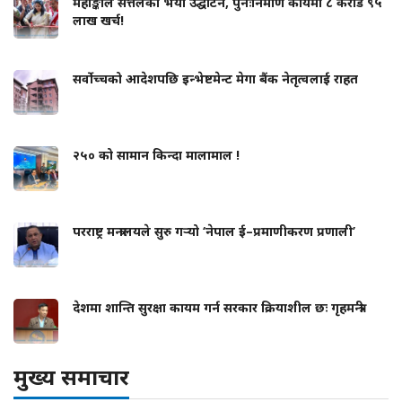
महाङ्काल सत्तलको भयो उद्घाटन, पुनःनिर्माण कार्यमा ८ करोड ९५
लाख खर्च!
सर्वोच्चको आदेशपछि इन्भेष्टमेन्ट मेगा बैंक नेतृत्वलाई राहत
२५० को सामान किन्दा मालामाल !
परराष्ट्र मन्त्रालयले सुरु गर्‍यो ‘नेपाल ई–प्रमाणीकरण प्रणाली’
देशमा शान्ति सुरक्षा कायम गर्न सरकार क्रियाशील छः गृहमन्त्री
मुख्य समाचार