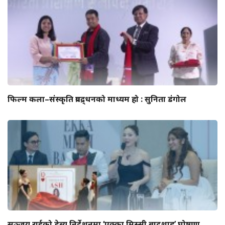
फिल्म कला–संस्कृति प्रवद्र्धनको माध्यम हो : सुनिता डंगोल
सञ्जय राईको डेब्यु निर्देशनमा ‘एक्का मिस्सी बादशाह’ घोषणा,