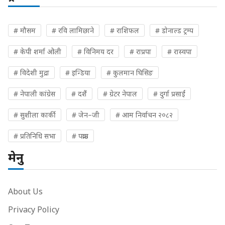
# मौसम
# रवि लामिछाने
# राशिफल
# डोनाल्ड ट्रम्प
# केपी शर्मा ओली
# विनिमय दर
# राप्रपा
# रास्वपा
# विदेशी मुद्रा
# इन्डिया
# कुलमान घिसिङ
# नेपाली कांग्रेस
# दशैं
# ग्रेटर नेपाल
# दुर्गा प्रसाईं
# सुशीला कार्की
# जेन–जी
# आम निर्वाचन २०८२
# प्रतिनिधि सभा
# पक्राउ
मेनु
About Us
Privacy Policy