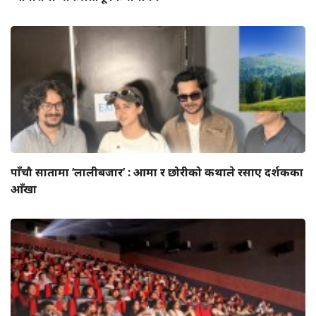
पाँचौ सातामा ‘लालीबजार’ : आमा र छोरीको कथाले रसाए दर्शकका
आँखा