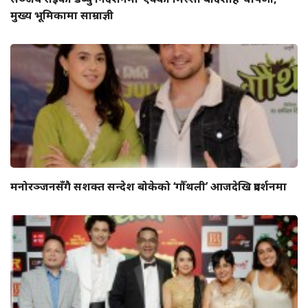
मुख्य भूमिकामा साम्राज्ञी
मनोरञ्जनसँगै सशक्त सन्देश बोकेको ‘गौँथली’ आजदेखि प्रदर्शनमा