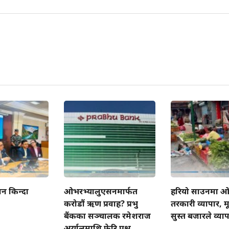
न किन्दा
ओभरभ्यालुएसनमार्फत
हरियो साउनमा 
करोडौं ऋण प्रवाह? प्रभु
तरकारी व्यापार, मूल
बैंकका सञ्चालक रमेशराज
सुस्त बजारले व्या
अर्यालमाथि फेरि प्रश्न