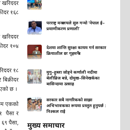
को खरिददर
क्रीदर १६८
परराष्ट्र मन्त्रालयले सुरु गर्‍यो ‘नेपाल ई–
प्रमाणीकरण प्रणाली’
को खरिददर
्रीदर १०४
देशमा शान्ति सुरक्षा कायम गर्न सरकार
क्रियाशील छः गृहमन्त्री
खरिददर १८
मुगु–हुम्ला जोड्ने कर्णाली नदीमा
बेलीब्रिज बन्ने, दोमुख–सिनेखर्कका
 बिक्रीदर
बासिन्दामा उत्साह
भएको छ ।
सरकार सबै नागरिकको साझा
िराम एकको
अभिभावकका रूपमा प्रस्तुत हुनुपर्छ :
निश्कल राई
०१ पैसा र
 ६९ पैसा,
मुख्य समाचार