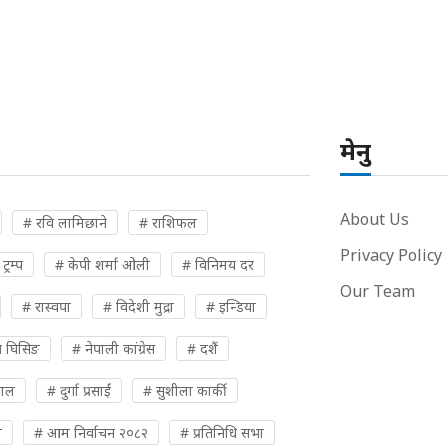
मेनु
About Us
# रवि लामिछाने
# राशिफल
Privacy Policy
्रम्प
# केपी शर्मा ओली
# विनिमय दर
Our Team
# रास्वपा
# विदेशी मुद्रा
# इन्डिया
 घिसिङ
# नेपाली कांग्रेस
# दशैं
पाल
# दुर्गा प्रसाईं
# सुशीला कार्की
ी
# आम निर्वाचन २०८२
# प्रतिनिधि सभा