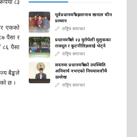
ूपैयाँ ८३
पूर्वप्रधानमन्त्री झलनाथ खनाल चीन
प्रस्थान
िनार एकको
राष्ट्रिय समाचार
८७ पैसा र
प्रधानमन्त्रीले २३ युरोपेली मुलुकका
राजदूत र कूटनीतिज्ञलाई भेट्ने
ँ ८६ पैसा
राष्ट्रिय समाचार
सदनमा प्रधानमन्त्रीको उपस्थिति
अनिवार्य नभएको नियमावलीमै
य बैङ्कले
उल्लेख
एको छ ।
राष्ट्रिय समाचार