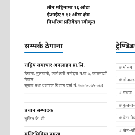
तीन महिनामा १६ ओटा
ईआईए र ११ ओटा क्षेत्र
निर्धारण प्रतिवेदन स्वीकृत
सम्पर्क ठेगाना
ट्रेण्डिङ
राष्ट्रिय समाचार अनलाइन प्रा.लि.
# मौसम
ठेगाना: मुलपानी, कागेश्वरी मनोहरा न.पा ७, काठमाडौँ
नेपाल
# डोनाल्ड ट
सूचना तथा प्रशारण विभाग दर्ता नं: १०७५/०७५-०७६
# राप्रपा
# कुलमान
प्रधान सम्पादक
# ग्रेटर ने
सुजित के. सी.
# जेन–ज
मल्टिमिडिया प्रमुख