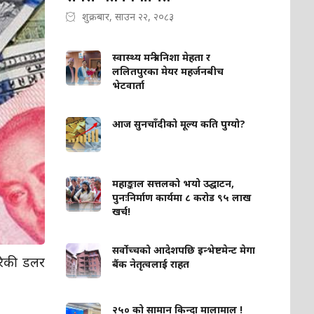
शुक्रबार, साउन २२, २०८३
स्वास्थ्य मन्त्री निशा मेहता र
ललितपुरका मेयर महर्जनबीच
भेटवार्ता
आज सुनचाँदीको मूल्य कति पुग्यो?
महाङ्काल सत्तलको भयो उद्घाटन,
पुनःनिर्माण कार्यमा ८ करोड ९५ लाख
खर्च!
सर्वोच्चको आदेशपछि इन्भेष्टमेन्ट मेगा
ेरिकी डलर
बैंक नेतृत्वलाई राहत
२५० को सामान किन्दा मालामाल !