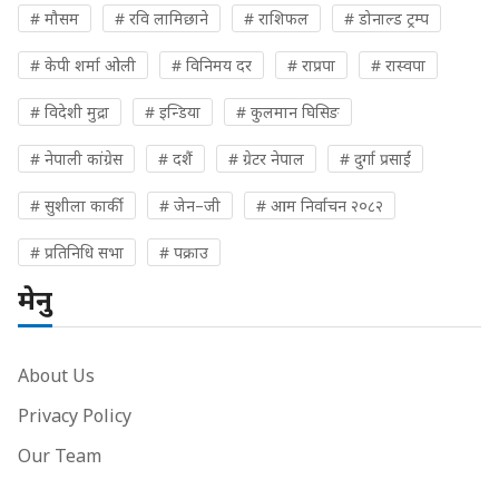
# मौसम
# रवि लामिछाने
# राशिफल
# डोनाल्ड ट्रम्प
# केपी शर्मा ओली
# विनिमय दर
# राप्रपा
# रास्वपा
# विदेशी मुद्रा
# इन्डिया
# कुलमान घिसिङ
# नेपाली कांग्रेस
# दशैं
# ग्रेटर नेपाल
# दुर्गा प्रसाईं
# सुशीला कार्की
# जेन–जी
# आम निर्वाचन २०८२
# प्रतिनिधि सभा
# पक्राउ
मेनु
About Us
Privacy Policy
Our Team