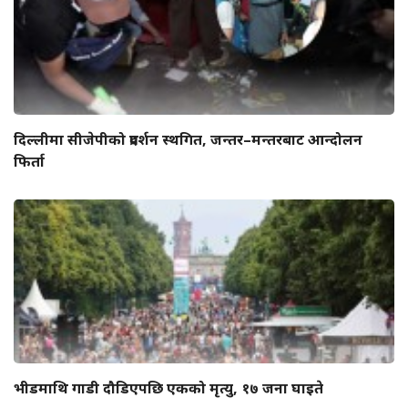
दिल्लीमा सीजेपीको प्रदर्शन स्थगित, जन्तर–मन्तरबाट आन्दोलन
फिर्ता
भीडमाथि गाडी दौडिएपछि एकको मृत्यु, १७ जना घाइते