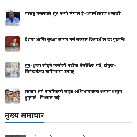
परराष्ट्र मन्त्रालयले सुरु गर्‍यो ‘नेपाल ई–प्रमाणीकरण प्रणाली’
देशमा शान्ति सुरक्षा कायम गर्न सरकार क्रियाशील छः गृहमन्त्री
मुगु–हुम्ला जोड्ने कर्णाली नदीमा बेलीब्रिज बन्ने, दोमुख–
सिनेखर्कका बासिन्दामा उत्साह
सरकार सबै नागरिकको साझा अभिभावकका रूपमा प्रस्तुत
हुनुपर्छ : निश्कल राई
मुख्य समाचार