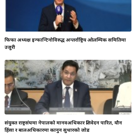
फिफा अध्यक्ष इन्फान्टिनोविरुद्ध अन्तर्राष्ट्रिय ओलम्पिक समितिमा
उजुरी
संयुक्त राष्ट्रसंघमा नेपालको मानवअधिकार प्रतिवेदन पारित, यौन
हिंसा र बालअधिकारमा कानुन सुधारको जोड