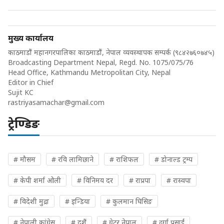
मुख्य कार्यालय
काठमाडौं महानगरपालिका काठमाडौं, नेपाल व्यवस्थापक सम्पर्क (९८४२७६०७४५)
Broadcasting Department Nepal, Regd. No. 1075/075/76
Head Office, Kathmandu Metropolitan City, Nepal
Editor in Chief
Sujit KC
rastriyasamachar@gmail.com
ट्रेण्डिङ
# मौसम
# रवि लामिछाने
# राशिफल
# डोनाल्ड ट्रम्प
# केपी शर्मा ओली
# विनिमय दर
# राप्रपा
# रास्वपा
# विदेशी मुद्रा
# इन्डिया
# कुलमान घिसिङ
# नेपाली कांग्रेस
# दशैं
# ग्रेटर नेपाल
# दुर्गा प्रसाईं