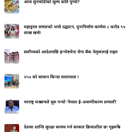
आज सुनचाँदीको मूल्य कति पुग्यो?
महाङ्काल सत्तलको भयो उद्घाटन, पुनःनिर्माण कार्यमा ८ करोड ९५
लाख खर्च!
सर्वोच्चको आदेशपछि इन्भेष्टमेन्ट मेगा बैंक नेतृत्वलाई राहत
२५० को सामान किन्दा मालामाल !
परराष्ट्र मन्त्रालयले सुरु गर्‍यो ‘नेपाल ई–प्रमाणीकरण प्रणाली’
देशमा शान्ति सुरक्षा कायम गर्न सरकार क्रियाशील छः गृहमन्त्री