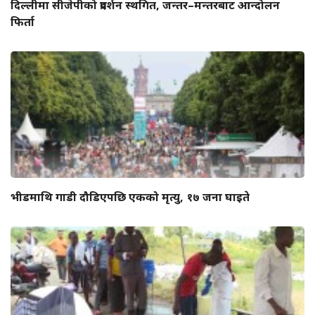
दिल्लीमा सीजेपीको प्रदर्शन स्थगित, जन्तर–मन्तरबाट आन्दोलन
फिर्ता
भीडमाथि गाडी दौडिएपछि एकको मृत्यु, १७ जना घाइते