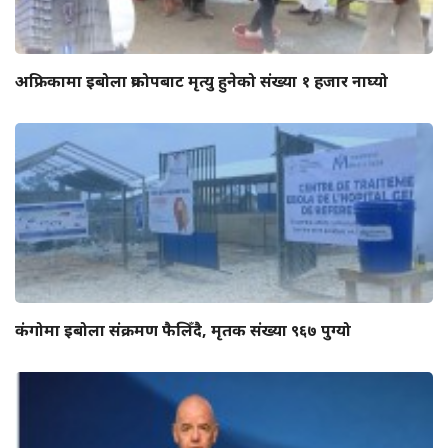
अफ्रिकामा इबोला प्रकोपबाट मृत्यु हुनेको संख्या १ हजार नाघ्यो
कंगोमा इबोला संक्रमण फैलिँदै, मृतक संख्या ९६७ पुग्यो