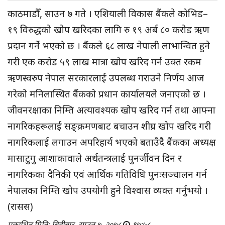
काठमाडौँ, साउन ७ गते । एशियाली विकास बैंकले कोभिड–
१९ विरुद्धको खोप खरिदका लागि रु १९ अर्ब ८० करोड ऋण
प्रदान गर्ने भएको छ । बैंकले ६८ लाख नेपाली लाभान्वित हुने
गरी एक करोड ५९ लाख मात्रा खोप खरिद गर्न उक्त रकम
ऋणस्वरुप नेपाल सरकारलाई उपलब्ध गराउने निर्णय आज
गरेको मनिलास्थित बैंकको प्रधान कार्यालयले जनाएको छ ।
जीवनरक्षाका निम्ति अत्यावश्यक खोप खरिद गर्न तथा आफ्ना
नागरिकहरूलाई सङ्क्रमणबाट बचाउन शीघ्र खोप खरिद गरी
नागरिकलाई लगाउन अपरिहार्य भएको बताउँदै बैंकका अध्यक्ष
मासाटुगु आशाकावाले अर्थतन्त्रलाई पुनर्जीवन दिन र
नागरिकका दैनिकी एवं आर्थिक गतिविधि पुनःसञ्चालन गर्न
नेपालका निम्ति खोप उपयोगी हुने विश्वास व्यक्त गर्नुभयो ।
(रासस)
प्रकाशित मिति: बिहीबार, साउन ७, २०७८
१७:५८